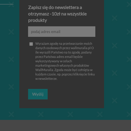
Zapisz się do newslettera a
otrzymasz -10zł na wszystkie
produkty
Wyrażam zgodę na przetwarzanie moich
danych osobowych przez wallmuralia.pl O
ile wyrazili Państwo na to zgodę, podany
przez Państwa adres email będzie
wykorzystywany w celach
marketingowych własnych produktów
WallMuralia. Zgoda może być cofnięta w
każdym czasie, np. poprzez kliknięcie linku
w newsletterze.
Wyślij