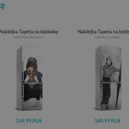
kę
Naklejka Tapeta na lodówkę
Naklejka Tapeta na lod
Kobieta w okularach
Kobieta z nartami
149.99 PLN
149.99 PLN