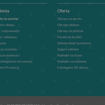
lienta
Oferta
ty na wymiar
Obrazy na akrylu
min sklepu
Obrazy szklane
 i odpowiedzi
Obrazy na płótnie
ć i dostawa
Panele do kuchni
acje
Szklane deski kuchenne
kcje montażu
Zegary szklane
a prywatności
Naklejki na drzwi
odstąpienia od umowy
Naklejki na lodówkę
min Promocji
Fototapeta 3D dziura