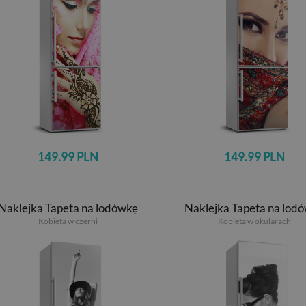
149.99 PLN
149.99 PLN
Naklejka Tapeta na lodówkę
Naklejka Tapeta na lod
Kobieta w czerni
Kobieta w okularach