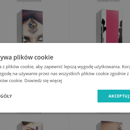
Indyjska kobieta
Sylwetki kobiet
żywa plików cookie
a z plików cookie, aby zapewnić lepszą wygodę użytkowania. Korzy
 zgodę na używanie przez nas wszystkich plików cookie zgodnie 
lików cookie.
Dowiedz się więcej
149.99 PLN
149.99 PLN
EGÓŁY
AKCEPTUJ
Naklejka Tapeta na lodówkę
Naklejka Tapeta na lod
Indyjska kobieta
Indyjska kobieta