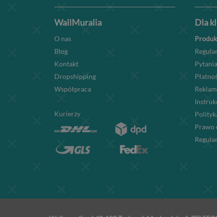
WallMuralia
Dla k
O nas
Produk
Blog
Regula
Kontakt
Pytania
Dropshipping
Płatnoś
Współpraca
Reklam
Instru
Kurierzy
Polityk
Prawo 
Regula