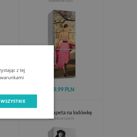
Kobieta w różu
stając z tej
z warunkami
149.99 PLN
 WSZYSTKIE
ówkę
Naklejka Tapeta na lodówkę
Kobieta w czerni