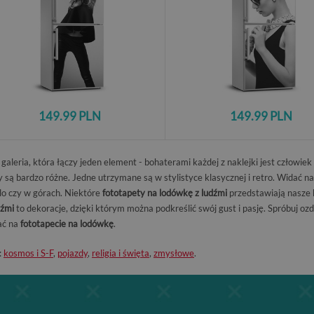
149.99 PLN
149.99 PLN
galeria, która łączy jeden element - bohaterami każdej z naklejki jest człowie
są bardzo różne. Jedne utrzymane są w stylistyce klasycznej i retro. Widać na 
olo czy w górach. Niektóre
fototapety na lodówkę z ludźmi
przedstawiają nasze h
dźmi
to dekoracje, dzięki którym można podkreślić swój gust i pasję. Spróbuj oz
ać na
fototapecie na lodówkę
.
:
kosmos i S-F
,
pojazdy
,
religia i święta
,
zmysłowe
.