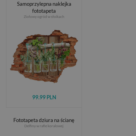
Samoprzylepna naklejka
fototapeta
Ziołowy ogród w słoikach
99.99 PLN
Fototapeta dziura na ścianę
Delfiny w rafie koralowej