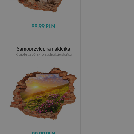
99.99 PLN
Samoprzylepna naklejka
Krajobraz górski o zachodzie słońca
99.99 PLN