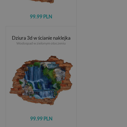
99.99 PLN
Dziura 3d w ścianie naklejka
Wodospad w zielonym otoczeniu
99.99 PLN