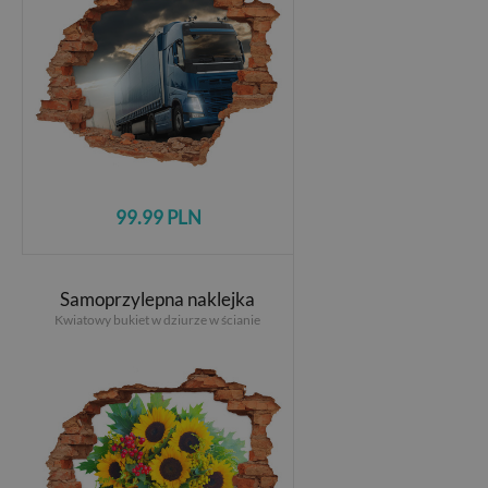
99.99 PLN
Samoprzylepna naklejka
Kwiatowy bukiet w dziurze w ścianie