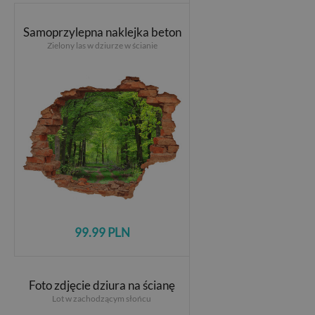
Samoprzylepna naklejka beton
Zielony las w dziurze w ścianie
99.99 PLN
Foto zdjęcie dziura na ścianę
Lot w zachodzącym słońcu