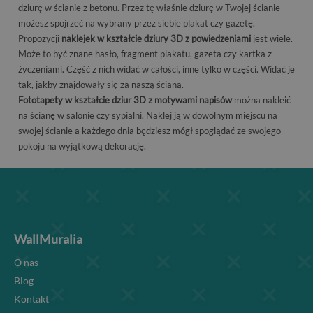
dziurę w ścianie z betonu. Przez tę właśnie dziurę w Twojej ścianie
możesz spojrzeć na wybrany przez siebie plakat czy gazetę.
Propozycji
naklejek w kształcie dziury 3D z powiedzeniami
jest wiele.
Może to być znane hasło, fragment plakatu, gazeta czy kartka z
życzeniami. Część z nich widać w całości, inne tylko w części. Widać je
tak, jakby znajdowały się za naszą ścianą.
Fototapety w kształcie dziur 3D z motywami napisów
można nakleić
na ścianę w salonie czy sypialni. Naklej ją w dowolnym miejscu na
swojej ścianie a każdego dnia będziesz mógł spoglądać ze swojego
pokoju na wyjątkową dekorację.
WallMuralia
O nas
Blog
Kontakt