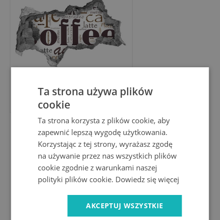
Ta strona używa plików
109.99 PLN
cookie
Ta strona korzysta z plików cookie, aby
zapewnić lepszą wygodę użytkowania.
Fototapeta dziura na ścianę
Śniadanie w stylu retro
Korzystając z tej strony, wyrażasz zgodę
na używanie przez nas wszystkich plików
cookie zgodnie z warunkami naszej
polityki plików cookie.
Dowiedz się więcej
AKCEPTUJ WSZYSTKIE