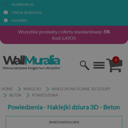
ULUBIONE (
)
0
TWOJE ZDJĘCIA (
)
0
KONTAKT
Wszystkie produkty z oferty standardowej
-5%
Kod: LATO5
0
HOME
NAKLEJKI
NAKLEJKI NA ŚCIANĘ 3D DZIURY
BETON
POWIEDZENIA
Powiedzenia - Naklejki dziura 3D - Beton
ZMIEŃ KATEGORIE