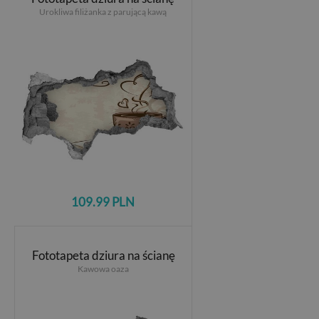
Urokliwa filiżanka z parującą kawą
109.99 PLN
Fototapeta dziura na ścianę
Kawowa oaza