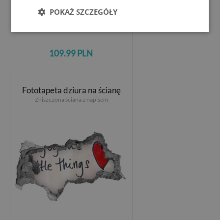
POKAŻ SZCZEGÓŁY
109.99 PLN
Fototapeta dziura na ścianę
Zniszczona ściana z napisem