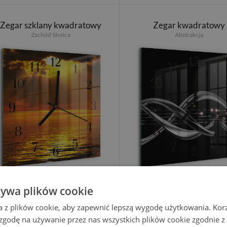
Zegar szklany kwadratowy
Zegar kwadratowy
Zachód Słońca
Abstrakcja
124.99 PLN
124.99 PLN
żywa plików cookie
a z plików cookie, aby zapewnić lepszą wygodę użytkowania. Korzy
 zgodę na używanie przez nas wszystkich plików cookie zgodnie 
Zegar szklany kwadratowy
Zegar kwadratowy