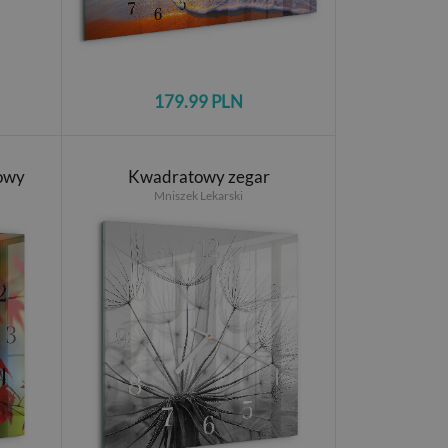
179.99 PLN
owy
Kwadratowy zegar
Mniszek Lekarski