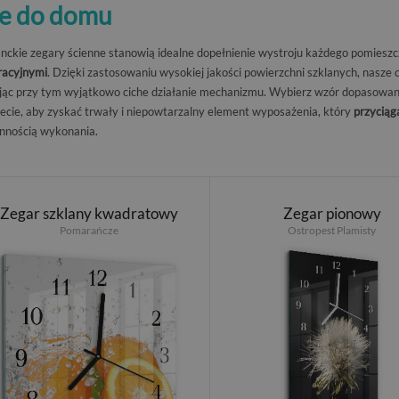
ne do domu
nckie zegary ścienne stanowią idealne dopełnienie wystroju każdego pomieszc
racyjnymi
. Dzięki zastosowaniu wysokiej jakości powierzchni szklanych, nasze 
jąc przy tym wyjątkowo ciche działanie mechanizmu. Wybierz wzór dopasowan
ecie, aby zyskać trwały i niepowtarzalny element wyposażenia, który
przycią
nnością wykonania.
Zegar szklany kwadratowy
Zegar pionowy
Pomarańcze
Ostropest Plamisty