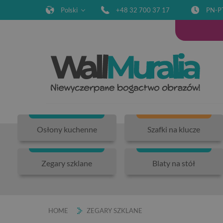
Polski
+48 32 700 37 17
PN-P
Osłony kuchenne
Szafki na klucze
Zegary szklane
Blaty na stół
HOME
ZEGARY SZKLANE