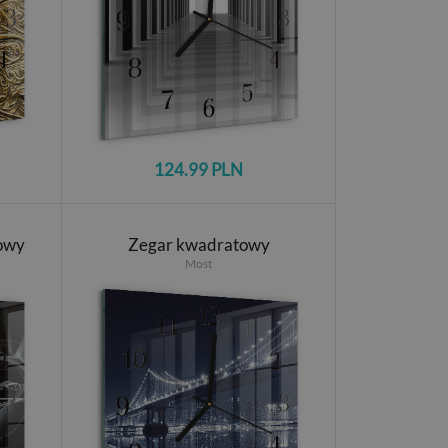
124.99 PLN
owy
Zegar kwadratowy
Most