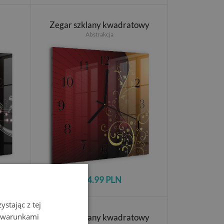
Zegar szklany kwadratowy
Abstrakcja
124.99 PLN
stając z tej
z warunkami
Zegar szklany kwadratowy