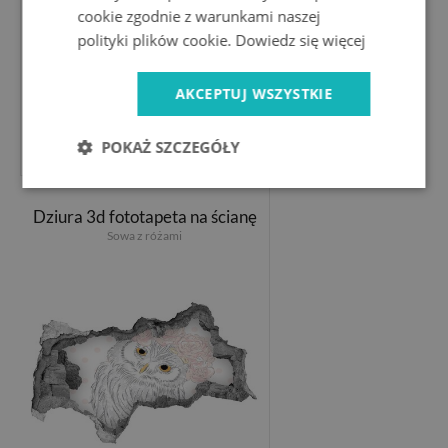
cookie zgodnie z warunkami naszej
polityki plików cookie.
Dowiedz się więcej
AKCEPTUJ WSZYSTKIE
109.99 PLN
POKAŻ SZCZEGÓŁY
Dziura 3d fototapeta na ścianę
Sowa z różami