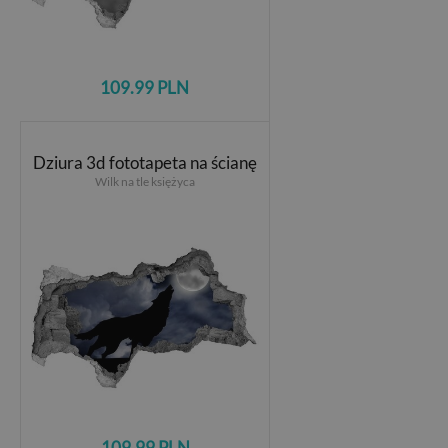
109.99 PLN
Dziura 3d fototapeta na ścianę
Wilk na tle księżyca
109.99 PLN