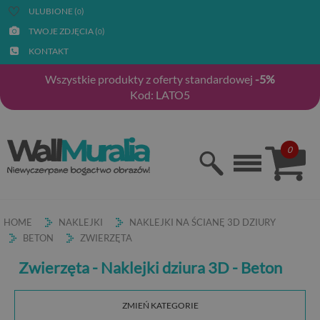
ULUBIONE (
)
0
TWOJE ZDJĘCIA (
)
0
KONTAKT
Wszystkie produkty z oferty standardowej
-5%
Kod: LATO5
0
HOME
NAKLEJKI
NAKLEJKI NA ŚCIANĘ 3D DZIURY
BETON
ZWIERZĘTA
Zwierzęta - Naklejki dziura 3D - Beton
ZMIEŃ KATEGORIE