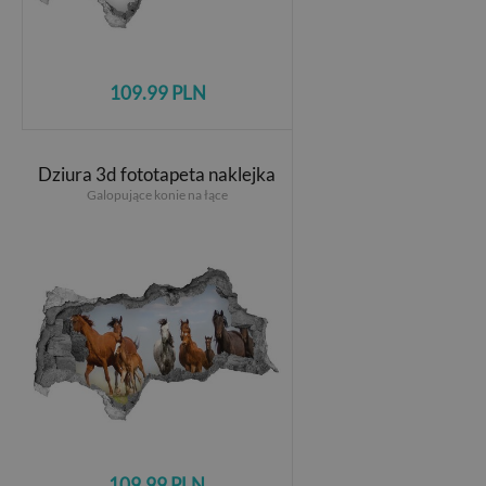
109.99 PLN
Dziura 3d fototapeta naklejka
Galopujące konie na łące
109.99 PLN