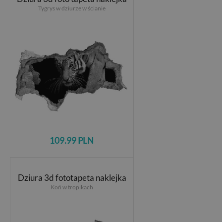
Tygrys w dziurze w ścianie
109.99 PLN
Dziura 3d fototapeta naklejka
Koń w tropikach