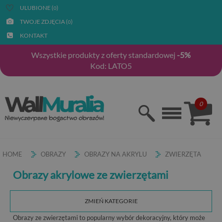
ULUBIONE (
)
0
TWOJE ZDJĘCIA (
)
0
KONTAKT
Wszystkie produkty z oferty standardowej
-5%
Kod: LATO5
0
HOME
OBRAZY
OBRAZY NA AKRYLU
ZWIERZĘTA
Obrazy akrylowe ze zwierzętami
ZMIEŃ KATEGORIE
Obrazy ze zwierzętami to popularny wybór dekoracyjny, który może