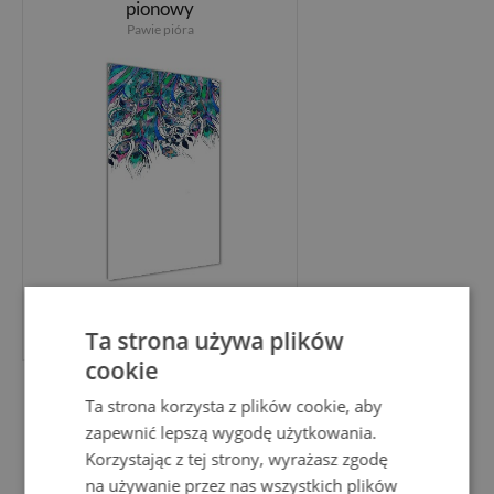
pionowy
Pawie pióra
399.99 PLN
Ta strona używa plików
cookie
Obraz zdjęcie szkło akryl
Ta strona korzysta z plików cookie, aby
pionowy
zapewnić lepszą wygodę użytkowania.
Miś i sowy
Korzystając z tej strony, wyrażasz zgodę
na używanie przez nas wszystkich plików