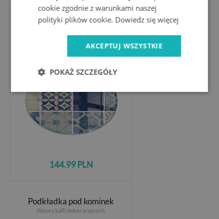
cookie zgodnie z warunkami naszej
polityki plików cookie.
Dowiedz się więcej
Szyba pod kominek
Wzory ceramicznych płytek
AKCEPTUJ WSZYSTKIE
POKAŻ SZCZEGÓŁY
144.99 PLN
Podkładka pod kominek
Wzory kafli dekoracyjnych