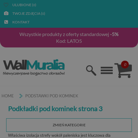
ULUBIONE (
)
0
TWOJE ZDJĘCIA (
)
0
KONTAKT
Wszystkie produkty z oferty standardowej
-5%
Kod: LATO5
0
HOME
PODSTAWKI POD KOMINEK
Podkładki pod kominek strona 3
ZMIEŃ KATEGORIE
Właściwa izolacja strefy wokół paleniska jest kluczowa dla