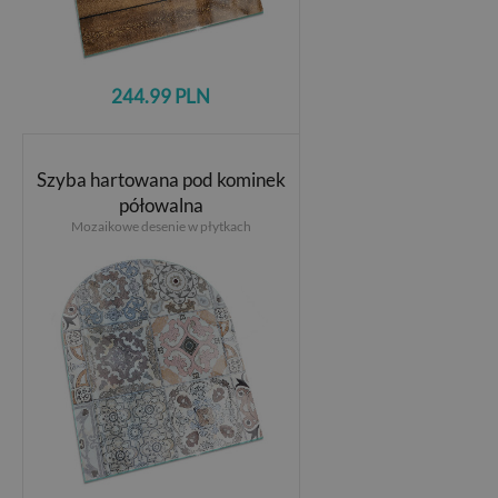
244.99 PLN
Szyba hartowana pod kominek
półowalna
Mozaikowe desenie w płytkach