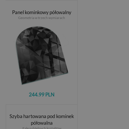
Panel kominkowy półowalny
Geometria w trzech wymiarach
244.99 PLN
Szyba hartowana pod kominek
półowalna
Fale subtelnych kształtów