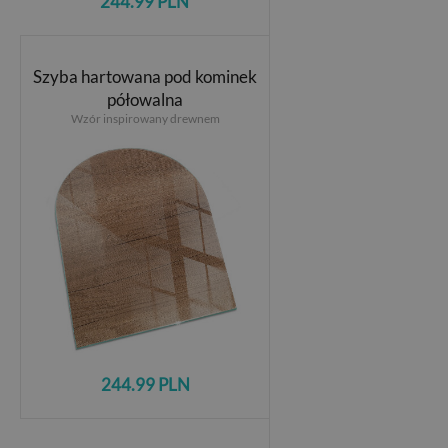
244.99 PLN
Szyba hartowana pod kominek
półowalna
Wzór inspirowany drewnem
244.99 PLN