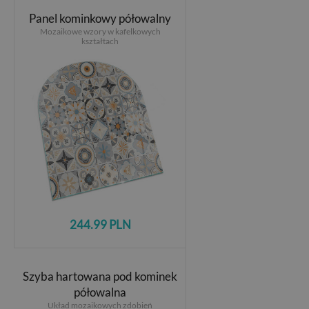
Panel kominkowy półowalny
Mozaikowe wzory w kafelkowych
kształtach
244.99 PLN
Szyba hartowana pod kominek
półowalna
Układ mozaikowych zdobień