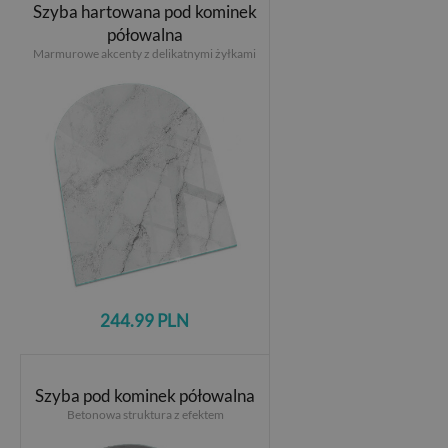
Szyba hartowana pod kominek
półowalna
Marmurowe akcenty z delikatnymi żyłkami
244.99 PLN
Szyba pod kominek półowalna
Betonowa struktura z efektem