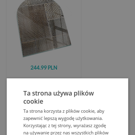
244.99 PLN
Panel kominkowy półowalny
Ta strona używa plików
Naturalny wzór jasnego drewna
cookie
Ta strona korzysta z plików cookie, aby
zapewnić lepszą wygodę użytkowania.
Korzystając z tej strony, wyrażasz zgodę
na używanie przez nas wszystkich plików