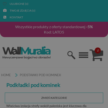
ULUBIONE (
)
0
TWOJE ZDJĘCIA (
)
0
KONTAKT
Wszystkie produkty z oferty standardowej
-5%
Kod: LATO5
0
HOME
PODSTAWKI POD KOMINEK
Podkładki pod kominek
ZMIEŃ KATEGORIE
Właściwa izolacja strefy wokół paleniska jest kluczowa dla