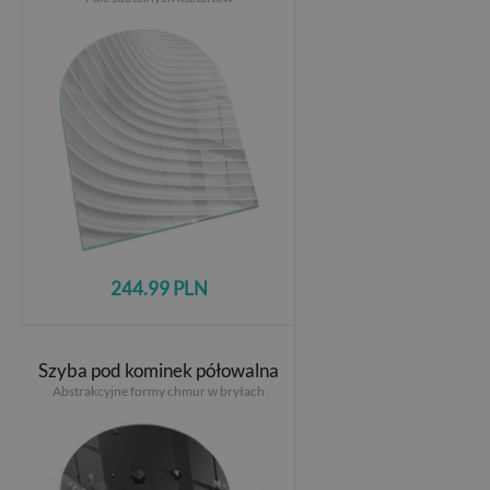
244.99 PLN
Szyba pod kominek półowalna
Abstrakcyjne formy chmur w bryłach