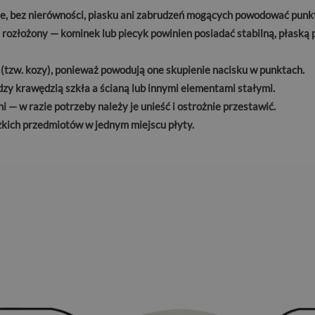
lne, bez nierówności, piasku ani zabrudzeń mogących powodować punk
 rozłożony — kominek lub piecyk powinien posiadać stabilną, płask
 (tzw. kozy), ponieważ powodują one skupienie nacisku w punktach.
zy krawędzią szkła a ścianą lub innymi elementami stałymi.
 — w razie potrzeby należy je unieść i ostrożnie przestawić.
kich przedmiotów w jednym miejscu płyty.