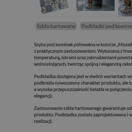
Szkło hartowane
Podkładki pod komin
Szyba pod kominek półowalna w kolorze „Mozai
z praktycznym zastosowaniem.
Wykonana z trwał
temperaturą, iskrami oraz zabrudzeniami powsta
wolnostojących, tworząc spójną i elegancką całoś
Podkładka dostępna jest w dwóch wariantach wy
podkreśla nowoczesny charakter produktu, ale t
a wysoka przepuszczalność światła w połączeniu
elegancji.
Zastosowanie szkła hartowanego gwarantuje odp
produktu.
Podkładka została zaprojektowana i w
realizacji.