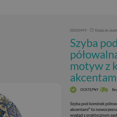
00020499
Dodaj do ulub
Szyba po
półowaln
motyw z 
akcentam
DOSTĘPNY
Be
Szyba pod kominek półow
akcentami” to nowoczesna
wygląd z praktycznym za