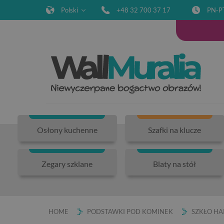
Polski
+48 32 700 37 17
PN-P
Osłony kuchenne
Szafki na klucze
Zegary szklane
Blaty na stół
HOME
PODSTAWKI POD KOMINEK
SZKŁO H