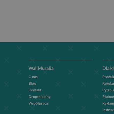
WallMuralia
Dla k
O nas
Produk
Blog
Regula
Kontakt
Pytania
Dropshipping
Płatnoś
Współpraca
Reklam
Instru