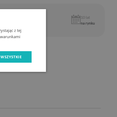
1 rok
10 lat
gwarancji
na rynku
stając z tej
z warunkami
 WSZYSTKIE