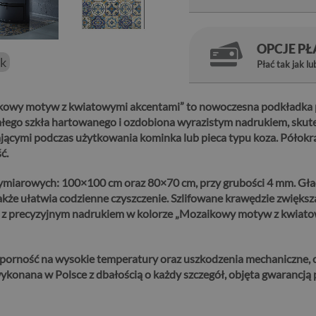
OPCJE P
ek
Płać tak jak lu
kowy motyw z kwiatowymi akcentami” to nowoczesna podkładka p
ego szkła hartowanego i ozdobiona wyrazistym nadrukiem, skute
jącymi podczas użytkowania kominka lub pieca typu koza. Półokr
ć.
miarowych: 100×100 cm oraz 80×70 cm, przy grubości 4 mm. Gładk
akże ułatwia codzienne czyszczenie. Szlifowane krawędzie zwiększ
 z precyzyjnym nadrukiem w kolorze „Mozaikowy motyw z kwiatowy
orność na wysokie temperatury oraz uszkodzenia mechaniczne, c
ykonana w Polsce z dbałością o każdy szczegół, objęta gwarancją