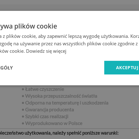
Bezpieczne
Ekspresowa
żywa plików cookie
zakupy
dostawa
a z plików cookie, aby zapewnić lepszą wygodę użytkowania. Korzy
 zgodę na używanie przez nas wszystkich plików cookie zgodnie 
lików cookie.
Dowiedz się więcej
EGÓŁY
Cechy produktu
AKCEPTUJ
• Szlifowane krawędzie
• Łatwe czyszczenie
• Wysoka przepuszczalność światła
• Odporna na temperaturę i uszkodzenia
• Gwarancja producenta
• Szybki czas realizacji
•
Wyprodukowano w Polsce
eczeństwo użytkowania, należy spełnić poniższe warunki: