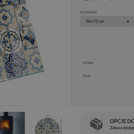
ROZMIAR
80x70 cm
CENA:
PLN
OPCJE D
Zobacz dostę