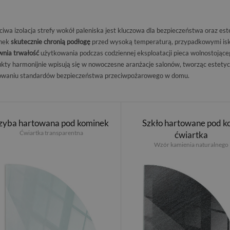
iwa izolacja strefy wokół paleniska jest kluczowa dla bezpieczeństwa oraz e
nek
skutecznie chronią podłogę
przed wysoką temperaturą, przypadkowymi isk
wnia trwałość
użytkowania podczas codziennej eksploatacji pieca wolnostojąc
kty harmonijnie wpisują się w nowoczesne aranżacje salonów, tworząc estety
owaniu standardów bezpieczeństwa przeciwpożarowego w domu.
zyba hartowana pod kominek
Szkło hartowane pod k
Ćwiartka transparentna
ćwiartka
Wzór kamienia naturalnego