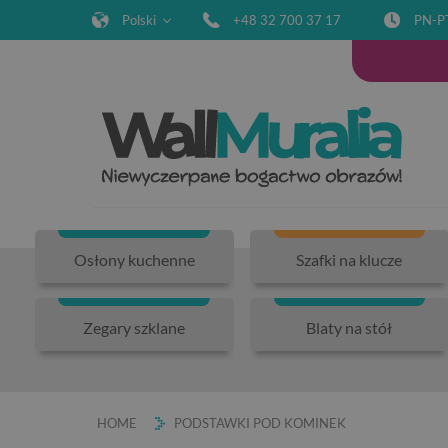
Polski
+48 32 700 37 17
PN-P
Osłony kuchenne
Szafki na klucze
Zegary szklane
Blaty na stół
HOME
PODSTAWKI POD KOMINEK