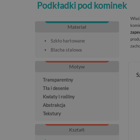
Podkładki pod kominek
Właśc
komi
Materiał
zape
produ
Szkło hartowane
zach
Blacha stalowa
Motyw
S
Transparentny
Tła i desenie
Kwiaty i rośliny
Abstrakcja
Tekstury
Kształt