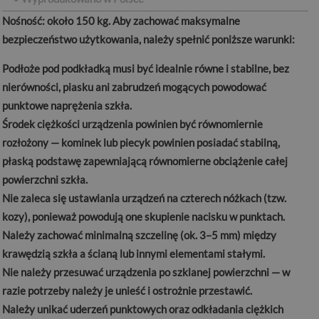
Nośność:
około 150 kg. Aby zachować maksymalne
bezpieczeństwo użytkowania, należy spełnić poniższe warunki:
Podłoże pod podkładką musi być idealnie równe i stabilne, bez
nierówności, piasku ani zabrudzeń mogących powodować
punktowe naprężenia szkła.
Środek ciężkości urządzenia powinien być równomiernie
rozłożony — kominek lub piecyk powinien posiadać stabilną,
płaską podstawę zapewniającą równomierne obciążenie całej
powierzchni szkła.
Nie zaleca się ustawiania urządzeń na czterech nóżkach (tzw.
kozy), ponieważ powodują one skupienie nacisku w punktach.
Należy zachować minimalną szczelinę (ok. 3–5 mm) między
krawędzią szkła a ścianą lub innymi elementami stałymi.
Nie należy przesuwać urządzenia po szklanej powierzchni — w
razie potrzeby należy je unieść i ostrożnie przestawić.
Należy unikać uderzeń punktowych oraz odkładania ciężkich