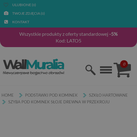
ULUBIONE (
)
0
TWOJE ZDJĘCIA (
)
0
KONTAKT
Wszystkie produkty z oferty standardowej
-5%
Kod: LATO5
0
HOME
PODSTAWKI POD KOMINEK
SZKŁO HARTOWANE
SZYBA POD KOMINEK SŁOJE DREWNA W PRZEKROJU