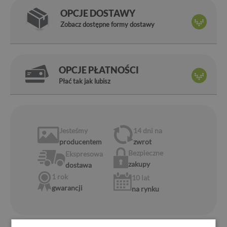
OPCJE DOSTAWY
Zobacz dostępne formy dostawy
OPCJE PŁATNOŚCI
Płać tak jak lubisz
Jesteśmy
14 dni
na
producentem
zwrot
Bezpieczne
Ekspresowa
zakupy
dostawa
1 rok
10 lat
gwarancji
na rynku