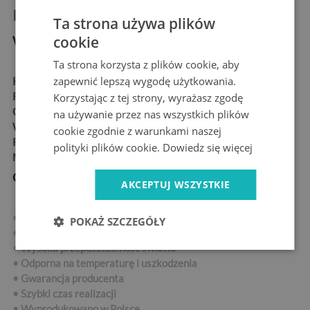
Informacje o produkcie:
Ta strona używa plików
cookie
Wymiary produktu
Ta strona korzysta z plików cookie, aby
zapewnić lepszą wygodę użytkowania.
KSZTAŁT:
okrągły
ROZMIARY:
50 cm, 60 cm, 70 cm, 80 cm, 90 cm, 100 cm
Korzystając z tej strony, wyrażasz zgodę
GRUBOŚĆ:
4 mm
na używanie przez nas wszystkich plików
WYKOŃCZENIE:
błyszcząca, gładka powierzchnia
cookie zgodnie z warunkami naszej
RODZAJ:
z nadrukiem
polityki plików cookie.
Dowiedz się więcej
MATERIAŁ:
szkło hartowane
Cechy produktu
AKCEPTUJ WSZYSTKIE
• Szlifowane krawędzie
POKAŻ SZCZEGÓŁY
• Łatwe czyszczenie
• Wysoka przepuszczalność światła
• Odporna na temperaturę i uszkodzenia
• Gwarancja producenta
• Szybki czas realizacji
•
Wyprodukowano w Polsce