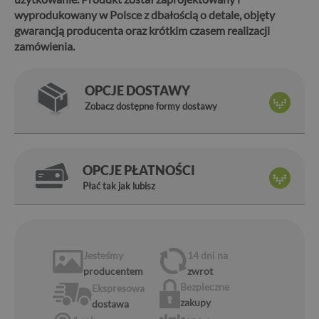
wyprodukowany w Polsce z dbałością o detale, objęty
gwarancją producenta oraz krótkim czasem realizacji
zamówienia.
OPCJE DOSTAWY
Zobacz dostępne formy dostawy
OPCJE PŁATNOŚCI
Płać tak jak lubisz
Jesteśmy
14 dni
na
producentem
zwrot
Bezpieczne
Ekspresowa
zakupy
dostawa