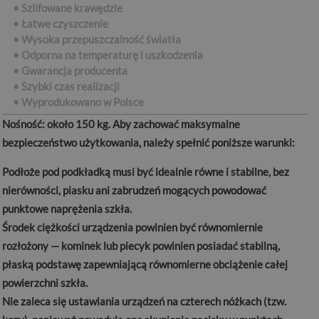
• Szlifowane krawędzie
• Łatwe czyszczenie
• Wysoka przepuszczalność światła
• Odporna na temperaturę i uszkodzenia
• Gwarancja producenta
• Szybki czas realizacji
•
Wyprodukowano w Polsce
Nośność:
około 150 kg. Aby zachować maksymalne
bezpieczeństwo użytkowania, należy spełnić poniższe warunki:
Podłoże pod podkładką musi być idealnie równe i stabilne, bez
nierówności, piasku ani zabrudzeń mogących powodować
punktowe naprężenia szkła.
Środek ciężkości urządzenia powinien być równomiernie
rozłożony — kominek lub piecyk powinien posiadać stabilną,
płaską podstawę zapewniającą równomierne obciążenie całej
powierzchni szkła.
Nie zaleca się ustawiania urządzeń na czterech nóżkach (tzw.