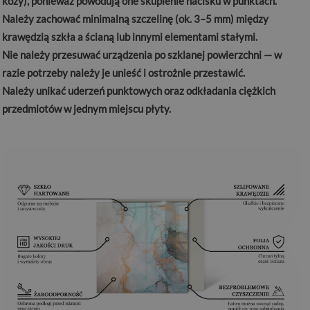
kozy), ponieważ powodują one skupienie nacisku w punktach.
Należy zachować minimalną szczelinę (ok. 3–5 mm) między
krawędzią szkła a ścianą lub innymi elementami stałymi.
Nie należy przesuwać urządzenia po szklanej powierzchni — w
razie potrzeby należy je unieść i ostrożnie przestawić.
Należy unikać uderzeń punktowych oraz odkładania ciężkich
przedmiotów w jednym miejscu płyty.