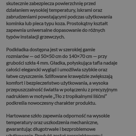
skutecznie zabezpiecza powierzchnię przed
działaniem wysokiej temperatury, iskrami oraz
zabrudzeniami powstającymi podczas użytkowania
kominka lub pieca typu koza. Prostokątny kształt
zapewnia uniwersalne dopasowanie do różnych
typów instalacji grzewczych.
Podkładka dostępna jest w szerokiej gamie
rozmiarów — od 50×50 cm do 140×70 cm — przy
grubości szkła 4 mm. Gładka, połyskująca tafla nadaje
całości elegancki wygląd i umożliwia szybkie oraz
łatwe czyszczenie.
Szlifowane krawędzie zwiększają
komfort i bezpieczeństwo użytkowania, a wysoka
przepuszczalność światła w połączeniu z precyzyjnym
nadrukiem w motywie „Tło z tropikalnymi liśćmi”
podkreśla nowoczesny charakter produktu.
Hartowane szkło zapewnia odporność na wysokie
temperatury oraz uszkodzenia mechaniczne,
gwarantując długotrwałe i bezproblemowe
użytkowanie. Produkt został zaprojektowany i