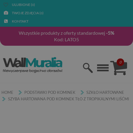
ULUBIONE (
)
0
TWOJE ZDJĘCIA (
)
0
KONTAKT
Wszystkie produkty z oferty standardowej
-5%
Kod: LATO5
0
HOME
PODSTAWKI POD KOMINEK
SZKŁO HARTOWANE
SZYBA HARTOWANA POD KOMINEK TŁO Z TROPIKALNYMI LIŚĆMI