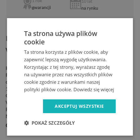
1 rok
10 lat
gwarancji
na rynku
Ta strona używa plików
Informacje o produkcie:
cookie
Wymiary produktu
Ta strona korzysta z plików cookie, aby
zapewnić lepszą wygodę użytkowania.
Korzystając z tej strony, wyrażasz zgodę
KSZTAŁT:
prostokątny
na używanie przez nas wszystkich plików
ROZMIARY:
50x50 cm, 60x60 cm, 60x40 cm, 80x60
cookie zgodnie z warunkami naszej
cm,100x50 cm,
100x70 cm, 120x60 cm, 120x80 cm, 125x50 cm, 140x70 cm
polityki plików cookie.
Dowiedz się więcej
GRUBOŚĆ:
4 mm
WYKOŃCZENIE:
błyszcząca, gładka powierzchnia
AKCEPTUJ WSZYSTKIE
RODZAJ:
z nadrukiem
MATERIAŁ:
szkło hartowane
POKAŻ SZCZEGÓŁY
Cechy produktu