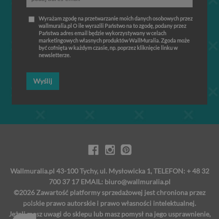
Wyrażam zgodę na przetwarzanie moich danych osobowych przez
wallmuralia.pl O ile wyrazili Państwo na to zgodę, podany przez
Państwa adres email będzie wykorzystywany w celach
marketingowych własnych produktów WallMuralia. Zgoda może
być cofnięta w każdym czasie, np. poprzez kliknięcie linku w
newsletterze.
Wyślij
Wallmuralia.pl 43-100 Tychy, ul. Mysłowicka 1, TELEFON: + 48 32
700 37 17 EMAIL:
biuro@wallmuralia.pl
©2026 Zawartość platformy sprzedażowej jest chroniona przez
polskie prawo autorskie i prawo własności intelektualnej.
Jeżeli masz uwagi do sklepu lub masz pomysł na jego usprawnienie,