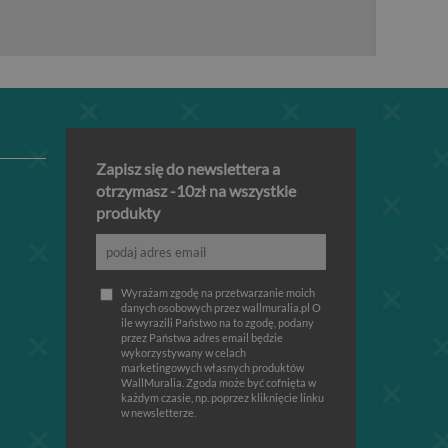
Zapisz się do newslettera a
otrzymasz -10zł na wszystkie
produkty
Wyrażam zgodę na przetwarzanie moich
danych osobowych przez wallmuralia.pl O
ile wyrazili Państwo na to zgodę, podany
przez Państwa adres email będzie
wykorzystywany w celach
marketingowych własnych produktów
WallMuralia. Zgoda może być cofnięta w
każdym czasie, np. poprzez kliknięcie linku
w newsletterze.