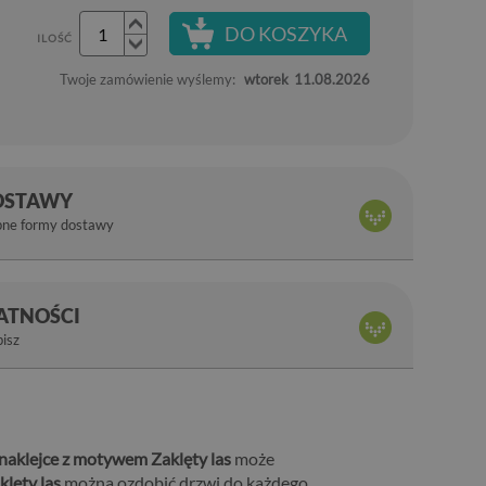
DO KOSZYKA
ILOŚĆ
Twoje zamówienie wyślemy:
wtorek
11.08.2026
OSTAWY
pne formy dostawy
ŁATNOŚCI
bisz
naklejce z motywem Zaklęty las
może
klęty las
można ozdobić drzwi do każdego