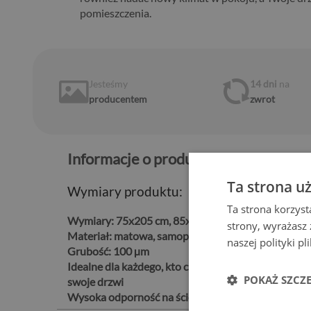
pomieszczenia.
Jesteśmy
14 dni
na
producentem
zwrot
Informacje o produkcie:
Ta strona u
Wymiary produktu:
Ta strona korzyst
Wymiary:
75x205 cm, 85x205 cm, 95x205 cm
strony, wyrażasz
Materiał:
matowa, samoprzylepna folia kanalikowa 
naszej polityki p
Grubość:
100 µm
Idealne dla każdego, kto chce w łatwy i trwały sp
POKAŻ SZCZ
swoje drzwi
Wysoka odporność na ścieranie