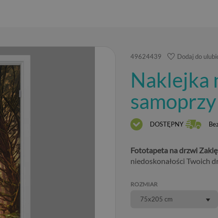
49624439
Dodaj do ulub
Naklejka 
samoprzyl
DOSTĘPNY
Be
Fototapeta na drzwi Zaklę
niedoskonałości Twoich dr
ROZMIAR
75x205 cm