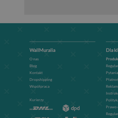
WallMuralia
Dla k
O nas
Produk
Blog
Regula
Kontakt
Pytania
Dropshipping
Płatnoś
Współpraca
Reklam
Instru
Kurierzy
Polityk
Prawo 
Regula