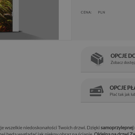
CENA:
PLN
OPCJE D
Zobacz dostę
OPCJE P
Płać tak jak lu
je wszelkie niedoskonałości Twoich drzwi. Dzięki
samoprzylepnej 
wi będą wyglądać jak piękny obraz na ścianie.
Okleiną na drzwi Za