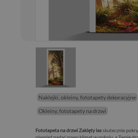
01
/
01
Naklejki, okleiny, fototapety dekoracyjne
Okleiny, fototapety na drzwi
Fototapeta na drzwi Zaklęty las
skutecznie pokry
również nadać nowy klimat w pokoju, a Twoje drz