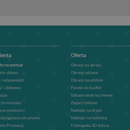
lienta
Oferta
ty na wymiar
Obrazy na akrylu
min sklepu
Obrazy szklane
 i odpowiedzi
Obrazy na płótnie
ć i dostawa
Panele do kuchni
acje
Szklane deski kuchenne
kcje montażu
Zegary szklane
a prywatności
Naklejki na drzwi
odstąpienia od umowy
Naklejki na lodówkę
min Promocji
Fototapeta 3D dziura