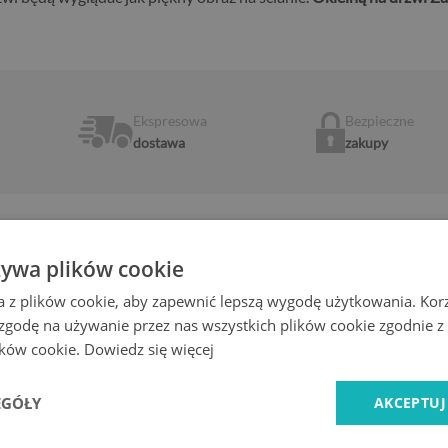
Ekspresowa
Bezpieczne
dostawa
zakupy
żywa plików cookie
Najważniejsze cechy produktu:
a z plików cookie, aby zapewnić lepszą wygodę użytkowania. Korzy
- Wysokiej jakości naklejka samoprzyle
 zgodę na używanie przez nas wszystkich plików cookie zgodnie 
„bubble free”
- Brak pęcherzyków powietrza przy prawi
lików cookie.
Dowiedz się więcej
- Gwarancja fabryczna
osób udekorować
- Szybki czas dostawy
EGÓŁY
AKCEPTUJ
-
Produkt wyprodukowany w Polsce