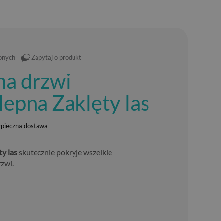
ionych
Zapytaj o produkt
na drzwi
epna Zaklęty las
zpieczna dostawa
ty las
skutecznie pokryje wszelkie
zwi.