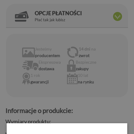
OPCJE PŁATNOŚCI
Płać tak jak lubisz
Jesteśmy
14 dni
na
producentem
zwrot
Ekspresowa
Bezpieczne
dostawa
zakupy
1 rok
10 lat
gwarancji
na rynku
Informacje o produkcie:
Wymiary produktu: