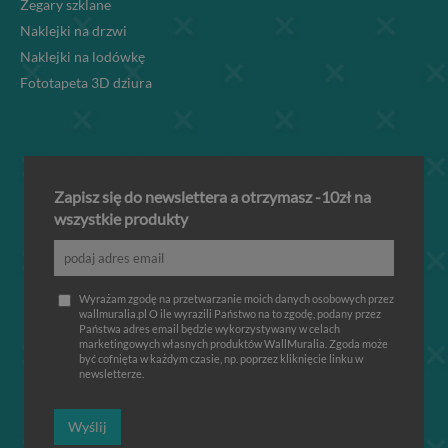
Zegary szklane
Naklejki na drzwi
Naklejki na lodówkę
Fototapeta 3D dziura
Zapisz się do newslettera a otrzymasz -10zł na
wszystkie produkty
Wyrażam zgodę na przetwarzanie moich danych osobowych przez
wallmuralia.pl O ile wyrazili Państwo na to zgodę, podany przez
Państwa adres email będzie wykorzystywany w celach
marketingowych własnych produktów WallMuralia. Zgoda może
być cofnięta w każdym czasie, np. poprzez kliknięcie linku w
newsletterze.
Wyślij