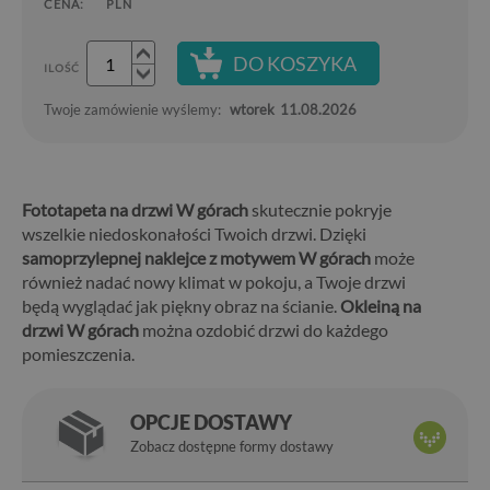
CENA:
PLN
DO KOSZYKA
ILOŚĆ
Twoje zamówienie wyślemy:
wtorek
11.08.2026
Fototapeta na drzwi W górach
skutecznie pokryje
wszelkie niedoskonałości Twoich drzwi. Dzięki
samoprzylepnej naklejce z motywem W górach
może
również nadać nowy klimat w pokoju, a Twoje drzwi
będą wyglądać jak piękny obraz na ścianie.
Okleiną na
drzwi W górach
można ozdobić drzwi do każdego
pomieszczenia.
OPCJE DOSTAWY
Zobacz dostępne formy dostawy