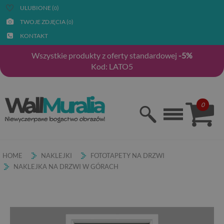
ULUBIONE (
)
0
TWOJE ZDJĘCIA (
)
0
KONTAKT
Wszystkie produkty z oferty standardowej
-5%
Kod: LATO5
0
HOME
NAKLEJKI
FOTOTAPETY NA DRZWI
NAKLEJKA NA DRZWI W GÓRACH