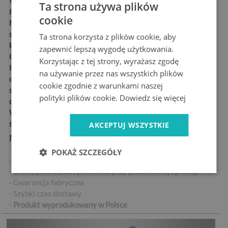
Wymiary:
75x205 cm,
Ta strona używa plików
85x205 cm, 95x205 cm
cookie
Materiał:
matowa,
samoprzylepna folia
Ta strona korzysta z plików cookie, aby
kanalikowa „bubble free”
zapewnić lepszą wygodę użytkowania.
Grubość:
100 µm
Korzystając z tej strony, wyrażasz zgodę
Idealne dla każdego, kto
na używanie przez nas wszystkich plików
chce w łatwy i trwały
cookie zgodnie z warunkami naszej
sposób udekorować swoje
polityki plików cookie.
Dowiedz się więcej
drzwi
Wysoka odporność na
ścieranie
AKCEPTUJ WSZYSTKIE
Najważniejsze cechy produktu:
POKAŻ SZCZEGÓŁY
- Wysokiej jakości naklejka samoprzylepna
- Brak pęcherzyków powietrza przy prawidłowej aplikacji
- Gwarancja fabryczna
- Szybki czas dostawy
-
Produkt wyprodukowany w Polsce