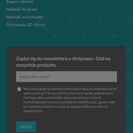
Zegary szklane
Naklejki na drzwi
Naklejki na lodówkę
Fototapeta 3D dziura
Zapisz się do newslettera a otrzymasz -10zł na
wszystkie produkty
Wyrażam zgodę na przetwarzanie moich danych osobowych przez
wallmuralia.pl O ile wyrazili Państwo na to zgodę, podany przez
Państwa adres email będzie wykorzystywany w celach
marketingowych własnych produktów WallMuralia. Zgoda może
być cofnięta w każdym czasie, np. poprzez kliknięcie linku w
newsletterze.
Wyślij