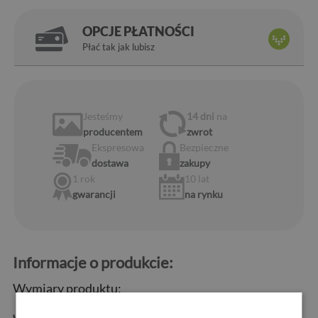
OPCJE PŁATNOŚCI
Płać tak jak lubisz
Jesteśmy
14 dni
na
producentem
zwrot
Ekspresowa
Bezpieczne
dostawa
zakupy
1 rok
10 lat
gwarancji
na rynku
Informacje o produkcie:
Wymiary produktu: