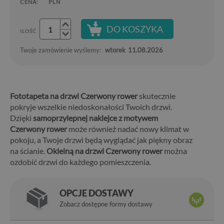
CENA:
PLN
DO KOSZYKA
ILOŚĆ
Twoje zamówienie wyślemy:
wtorek
11.08.2026
Fototapeta na drzwi Czerwony rower
skutecznie
pokryje wszelkie niedoskonałości Twoich drzwi.
Dzięki
samoprzylepnej naklejce z motywem
Czerwony rower
może również nadać nowy klimat w
pokoju, a Twoje drzwi będą wyglądać jak piękny obraz
na ścianie.
Okleiną na drzwi Czerwony rower
można
ozdobić drzwi do każdego pomieszczenia.
OPCJE DOSTAWY
Zobacz dostępne formy dostawy