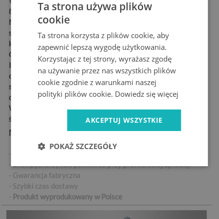
Wymiary:
75x205 cm,
Ta strona używa plików
85x205 cm, 95x205 cm
cookie
Materiał:
matowa,
samoprzylepna folia
Ta strona korzysta z plików cookie, aby
kanalikowa „bubble free”
zapewnić lepszą wygodę użytkowania.
Grubość:
100 µm
Korzystając z tej strony, wyrażasz zgodę
Idealne dla każdego, kto
na używanie przez nas wszystkich plików
chce w łatwy i trwały
cookie zgodnie z warunkami naszej
sposób udekorować swoje
polityki plików cookie.
Dowiedz się więcej
drzwi
Wysoka odporność na
ścieranie
AKCEPTUJ WSZYSTKIE
Najważniejsze cechy produktu:
POKAŻ SZCZEGÓŁY
- Wysokiej jakości naklejka samoprzylepna
- Brak pęcherzyków powietrza przy prawidłowej aplikacji
- Gwarancja fabryczna
- Szybki czas dostawy
-
Produkt wyprodukowany w Polsce