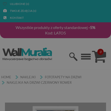
ULUBIONE (
)
0
TWOJE ZDJĘCIA (
)
0
KONTAKT
Wszystkie produkty z oferty standardowej
-5%
Kod: LATO5
0
HOME
NAKLEJKI
FOTOTAPETY NA DRZWI
NAKLEJKA NA DRZWI CZERWONY ROWER