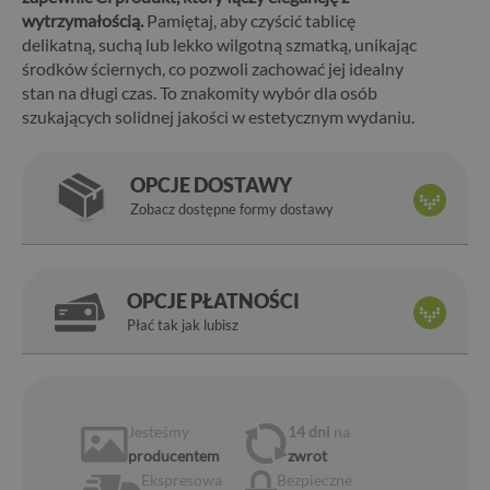
wytrzymałością.
Pamiętaj, aby czyścić tablicę
delikatną, suchą lub lekko wilgotną szmatką, unikając
środków ściernych, co pozwoli zachować jej idealny
stan na długi czas. To znakomity wybór dla osób
szukających solidnej jakości w estetycznym wydaniu.
OPCJE DOSTAWY
Zobacz dostępne formy dostawy
OPCJE PŁATNOŚCI
Płać tak jak lubisz
Jesteśmy
14 dni
na
producentem
zwrot
Ekspresowa
Bezpieczne