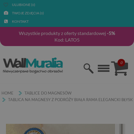
ULUBIONE (
)
0
TWOJE ZDJĘCIA (
)
0
KONTAKT
Wszystkie produkty z oferty standardowej
-5%
Kod: LATO5
0
HOME
TABLICE DO MAGNESÓW
TABLICA NA MAGNESY Z PODRÓŻY BIAŁA RAMA ELEGANCKI BŁYSK