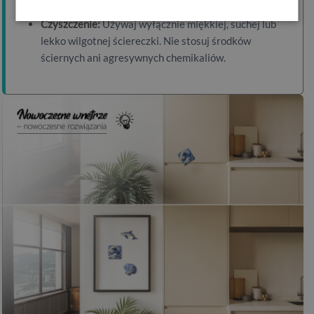
Czyszczenie:
Używaj wyłącznie miękkiej, suchej lub
lekko wilgotnej ściereczki. Nie stosuj środków
ściernych ani agresywnych chemikaliów.