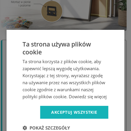
Ta strona używa plików
cookie
Instrukcja montażu i czyszczenie
Ta strona korzysta z plików cookie, aby
Krok 1:
Zaznacz na ścianie miejsca, w których
zapewnić lepszą wygodę użytkowania.
wkręcisz dystanse.
Korzystając z tej strony, wyrażasz zgodę
Krok 2:
Wkręć tulejki dystansowe do ściany i
na używanie przez nas wszystkich plików
upewnij się, że są prawidłowo przymocowane.
cookie zgodnie z warunkami naszej
polityki plików cookie.
Dowiedz się więcej
Krok 3:
Wkręty dystansowe umieść w
przygotowanych otworach tablicy.
AKCEPTUJ WSZYSTKIE
Krok 4:
Zamocuj tablicę na ścianie, dopasowując
wkręty do tulejek. Upewnij się, że całość jest
POKAŻ SZCZEGÓŁY
stabilna.