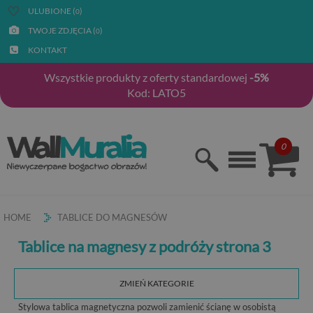
ULUBIONE (
)
0
TWOJE ZDJĘCIA (
)
0
KONTAKT
Wszystkie produkty z oferty standardowej
-5%
Kod: LATO5
0
HOME
TABLICE DO MAGNESÓW
Tablice na magnesy z podróży strona 3
ZMIEŃ KATEGORIE
Stylowa tablica magnetyczna pozwoli zamienić ścianę w osobistą