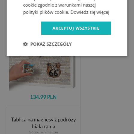
Tablica do magnesów w białej
cookie zgodnie z warunkami naszej
ramie
polityki plików cookie.
Dowiedz się więcej
Ceglany wzór
AKCEPTUJ WSZYSTKIE
POKAŻ SZCZEGÓŁY
134.99 PLN
Tablica na magnesy z podróży
biała rama
Górski minimalizm