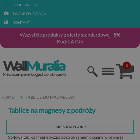
ULUBIONE (
)
0
TWOJE ZDJĘCIA (
)
0
KONTAKT
Wszystkie produkty z oferty standardowej
-5%
Kod: LATO5
0
HOME
TABLICE DO MAGNESÓW
Tablice na magnesy z podróży
ZMIEŃ KATEGORIE
Stylowa tablica magnetyczna pozwoli zamienić ścianę w osobistą