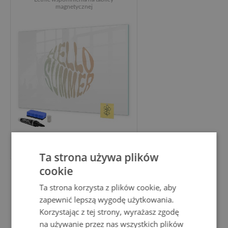
magnetycznej
249.99 PLN
Ta strona używa plików
cookie
Magnetyczna tablica do
Ta strona korzysta z plików cookie, aby
rysowania
zapewnić lepszą wygodę użytkowania.
Najlepsze chwile w Twoim życiu
Korzystając z tej strony, wyrażasz zgodę
na używanie przez nas wszystkich plików