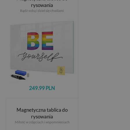
rysowania
Bądź sobą i dziel się chwilami
249.99 PLN
Magnetyczna tablica do
rysowania
Miłość w zdjęciach i wspomnieniach