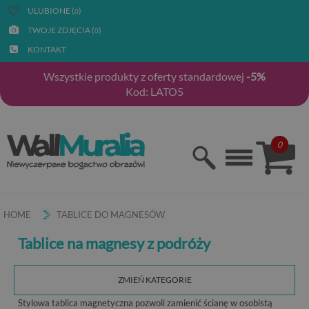
ULUBIONE (
)
0
TWOJE ZDJĘCIA (
)
0
KONTAKT
Wszystkie produkty z oferty standardowej
-5%
Kod: LATO5
0
HOME
TABLICE DO MAGNESÓW
Tablice na magnesy z podróży
ZMIEŃ KATEGORIE
Stylowa tablica magnetyczna pozwoli zamienić ścianę w osobistą