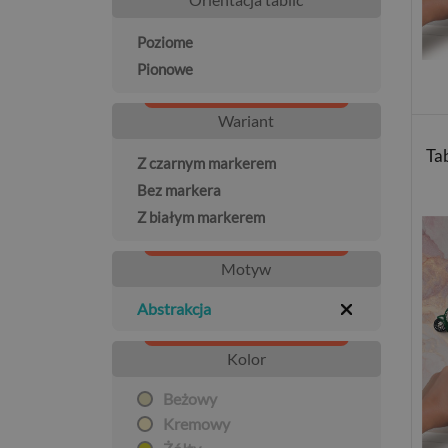
Poziome
Pionowe
Wariant
Ta
Z czarnym markerem
Bez markera
Z białym markerem
Motyw
Abstrakcja
Kolor
Beżowy
Kremowy