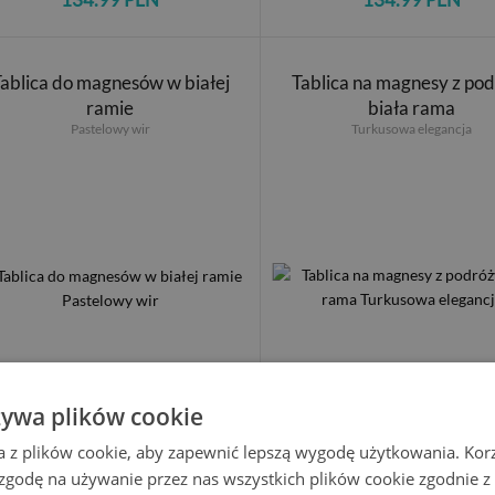
ablica do magnesów w białej
Tablica na magnesy z po
ramie
biała rama
Pastelowy wir
Turkusowa elegancja
żywa plików cookie
134.99 PLN
134.99 PLN
a z plików cookie, aby zapewnić lepszą wygodę użytkowania. Korzy
 zgodę na używanie przez nas wszystkich plików cookie zgodnie 