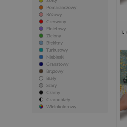
Żółty
Pomarańczowy
Różowy
Czerwony
Fioletowy
Ta
Zielony
Błękitny
Turkusowy
Niebieski
Granatowy
Brązowy
Biały
Szary
Czarny
Czarnobiały
Wielokolorowy