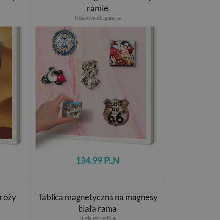
ramie
Różowa elegancja
134.99 PLN
dróży
Tablica magnetyczna na magnesy
biała rama
Niebieskie fale