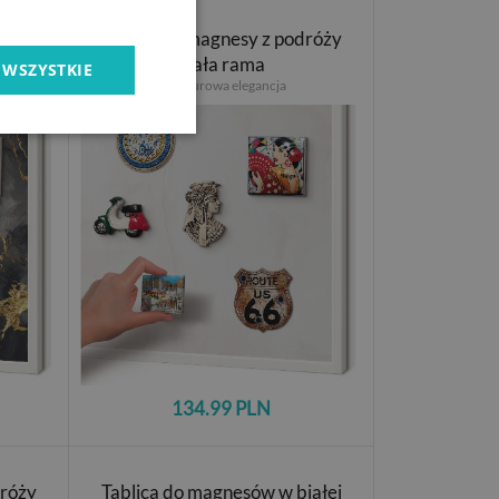
iałej
Tablica na magnesy z podróży
biała rama
 WSZYSTKIE
Marmurowa elegancja
134.99 PLN
dróży
Tablica do magnesów w białej