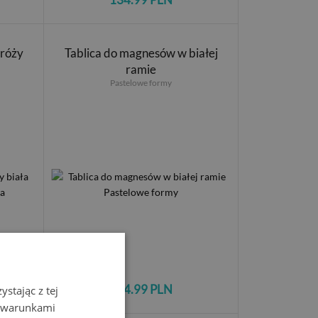
dróży
Tablica do magnesów w białej
ramie
Pastelowe formy
134.99 PLN
stając z tej
z warunkami