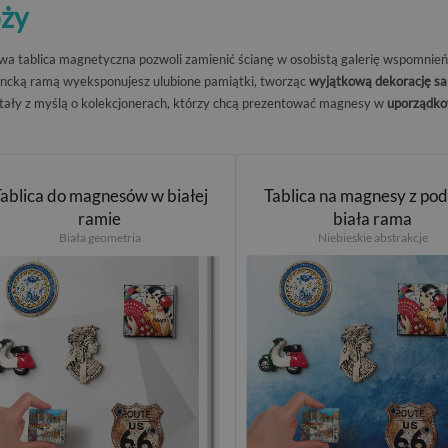
óży
wa tablica magnetyczna pozwoli zamienić ścianę w osobistą galerię wspomnień 
ncką ramą wyeksponujesz ulubione pamiątki, tworząc
wyjątkową dekorację sal
ały z myślą o kolekcjonerach, którzy chcą prezentować magnesy w
uporządko
ablica do magnesów w białej
Tablica na magnesy z po
ramie
biała rama
Biała geometria
Niebieskie abstrakcje