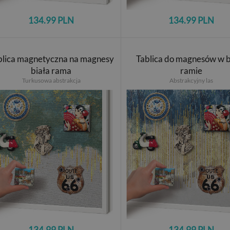
134.99 PLN
134.99 PLN
blica magnetyczna na magnesy
Tablica do magnesów w b
biała rama
ramie
Turkusowa abstrakcja
Abstrakcyjny las
134.99 PLN
134.99 PLN