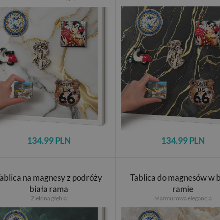
134.99 PLN
134.99 PLN
ablica na magnesy z podróży
Tablica do magnesów w b
biała rama
ramie
Zielona głębia
Marmurowa elegancja