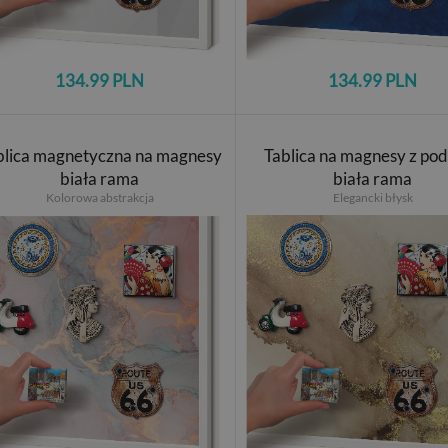
134.99 PLN
134.99 PLN
blica magnetyczna na magnesy
Tablica na magnesy z po
biała rama
biała rama
Kolorowa abstrakcja
Elegancki błysk