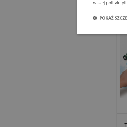
naszej polityki p
Ta
POKAŻ SZCZ
T