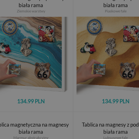
biała rama
biała rama
Ziemskie warstwy
Piaskowe fale
134.99 PLN
134.99 PLN
blica magnetyczna na magnesy
Tablica na magnesy z po
biała rama
biała rama
Marmur abstrakcyjny
Luksusowe fale