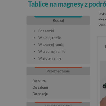
Tablice na magnesy z podr
Stylo
elega
Rodzaj
powst
Bez ramki
W białej ramie
W czarnej ramie
T
W srebrnej ramie
W złotej ramie
Przeznaczenie
Do biura
Do salonu
Do pokoju
Orientacja tablic