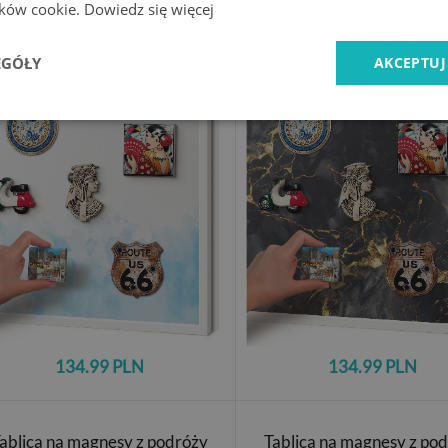
lików cookie.
Dowiedz się więcej
blica magnetyczna na magnesy
Tablica do magnesów w b
biała rama
ramie
EGÓŁY
AKCEPTUJ
Relaksujący pejzaż
Delikatne żyłki
134.99 PLN
134.99 PLN
ablica na magnesy z podróży
Tablica na magnesy z po