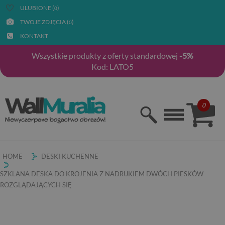
ULUBIONE (
)
0
TWOJE ZDJĘCIA (
)
0
KONTAKT
Wszystkie produkty z oferty standardowej
-5%
Kod: LATO5
0
HOME
DESKI KUCHENNE
SZKLANA DESKA DO KROJENIA Z NADRUKIEM DWÓCH PIESKÓW
ROZGLĄDAJĄCYCH SIĘ