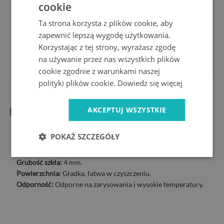
cookie
Jesteśmy
14 dni
na
producentem
zwrot
Ta strona korzysta z plików cookie, aby
Ekspresowa
Bezpieczne
zapewnić lepszą wygodę użytkowania.
dostawa
zakupy
Korzystając z tej strony, wyrażasz zgodę
1 rok
10 lat
na używanie przez nas wszystkich plików
gwarancji
na rynku
cookie zgodnie z warunkami naszej
polityki plików cookie.
Dowiedz się więcej
Informacje o produkcie:
AKCEPTUJ WSZYSTKIE
Kształt:
Prostokątne
POKAŻ SZCZEGÓŁY
Rozmiary:
80x52 cm, 2 sztuki 40x52 cm.
Materiał:
Hartowane szkło
Grubość szkła:
4 mm.
Powierzchnia:
Gładka, łatwa w czyszczeniu.
Odporność:
Odporne na zarysowania i wysokie temperatury.