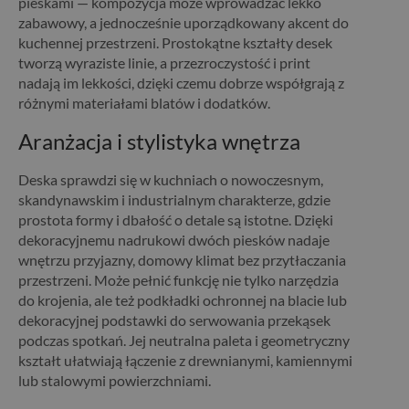
pieskami — kompozycja może wprowadzać lekko
zabawowy, a jednocześnie uporządkowany akcent do
kuchennej przestrzeni. Prostokątne kształty desek
tworzą wyraziste linie, a przezroczystość i print
nadają im lekkości, dzięki czemu dobrze współgrają z
różnymi materiałami blatów i dodatków.
Aranżacja i stylistyka wnętrza
Deska sprawdzi się w kuchniach o nowoczesnym,
skandynawskim i industrialnym charakterze, gdzie
prostota formy i dbałość o detale są istotne. Dzięki
dekoracyjnemu nadrukowi dwóch piesków nadaje
wnętrzu przyjazny, domowy klimat bez przytłaczania
przestrzeni. Może pełnić funkcję nie tylko narzędzia
do krojenia, ale też podkładki ochronnej na blacie lub
dekoracyjnej podstawki do serwowania przekąsek
podczas spotkań. Jej neutralna paleta i geometryczny
kształt ułatwiają łączenie z drewnianymi, kamiennymi
lub stalowymi powierzchniami.