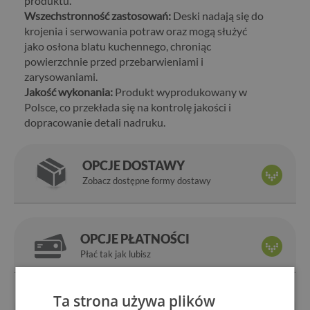
produktu.
Wszechstronność zastosowań:
Deski nadają się do
krojenia i serwowania potraw oraz mogą służyć
jako osłona blatu kuchennego, chroniąc
powierzchnie przed przebarwieniami i
zarysowaniami.
Jakość wykonania:
Produkt wyprodukowany w
Polsce, co przekłada się na kontrolę jakości i
dopracowanie detali nadruku.
OPCJE DOSTAWY
Zobacz dostępne formy dostawy
OPCJE PŁATNOŚCI
Płać tak jak lubisz
Ta strona używa plików