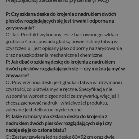
P: Czy szklana deska do krojenia z nadrukiem dwóch
piesków rozglądających się jest trwała i odporna na
zarysowania?
O: Tak. Produkt wykonany jest z hartowanego szkła o
grubości 4 mm, posiada gładką powierzchnię łatwą w
czyszczeniu i jest opisany jako odporny na zarysowania
oraz na uszkodzenia mechaniczne i chemiczne.
P: Jak dbać o szklaną deskę do krojenia z nadrukiem
dwóch piesków rozglądających się — czy można ją myć w
zmywarce?
O: Powierzchnia deski jest gładka i łatwa w utrzymaniu
czystości, co ułatwia mycie ręczne. Specyfikacja nie
wspomina wprost o zgodności ze zmywarką, więc jeśli
chcesz zachować nadruk i właściwości produktu,
zalecane jest delikatne mycie ręczne.
P: Jakie rozmiary ma szklana deska do krojenia z
nadrukiem dwóch piesków rozglądających się i czy
nadaje się jako osłona blatu?
O: Zestaw zawiera jedną deskę 80×52 cm oraz dwie