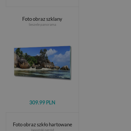
Foto obraz szklany
Seszele panorama
309.99 PLN
Foto obraz szkło hartowane
Japoński ogród