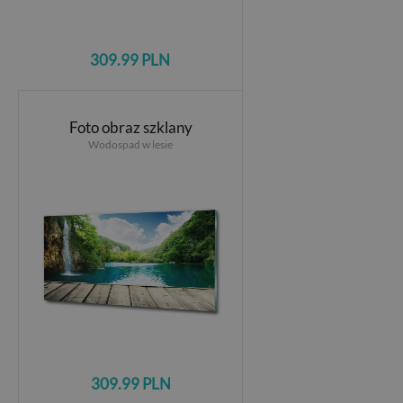
309.99 PLN
Foto obraz szklany
Wodospad w lesie
309.99 PLN