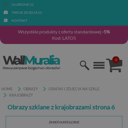
ULUBIONE (
)
0
TWOJE ZDJĘCIA (
)
0
KONTAKT
Wszystkie produkty z oferty standardowej
-5%
Kod: LATO5
0
HOME
OBRAZY
GRAFIKI I ZDJĘCIA NA SZKLE
KRAJOBRAZY
Obrazy szklane z krajobrazami strona 6
ZMIEŃ KATEGORIE