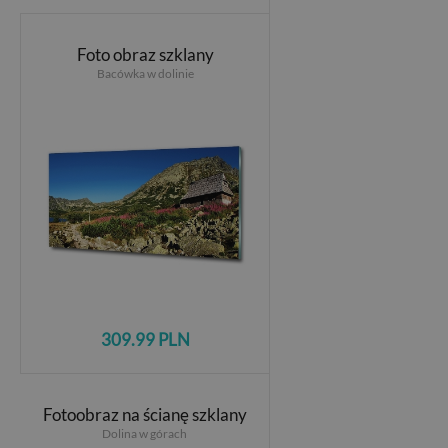
Foto obraz szklany
Bacówka w dolinie
309.99 PLN
Fotoobraz na ścianę szklany
Dolina w górach