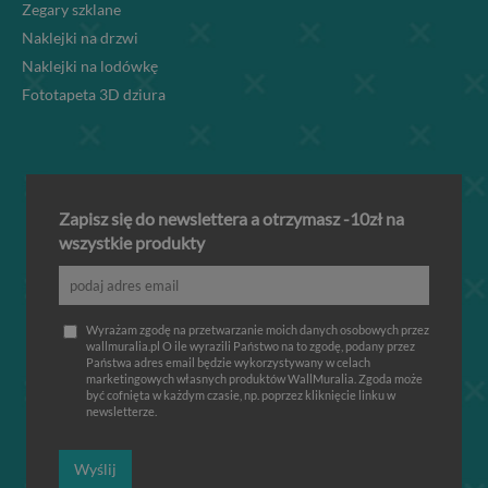
Zegary szklane
Naklejki na drzwi
Naklejki na lodówkę
Fototapeta 3D dziura
Zapisz się do newslettera a otrzymasz -10zł na
wszystkie produkty
Wyrażam zgodę na przetwarzanie moich danych osobowych przez
wallmuralia.pl O ile wyrazili Państwo na to zgodę, podany przez
Państwa adres email będzie wykorzystywany w celach
marketingowych własnych produktów WallMuralia. Zgoda może
być cofnięta w każdym czasie, np. poprzez kliknięcie linku w
newsletterze.
Wyślij