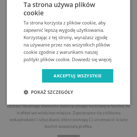
Ta strona używa plików
cookie
Ta strona korzysta z plików cookie, aby
zapewnić lepszą wygodę użytkowania.
Korzystając z tej strony, wyrażasz zgodę
na używanie przez nas wszystkich plików
cookie zgodnie z warunkami naszej
polityki plików cookie.
Dowiedz się więcej
07.12.2023
AKCEPTUJ WSZYSTKIE
Jak dobrać obraz do kuchni - praktyczne porady i
inspiracje
POKAŻ SZCZEGÓŁY
Witamy w kolorowym świecie dekoracji kuchennych! Jeśli
szukasz idealnego elementu dekoracyjnego na ścianę w kuchni, to
trafiłeś we właściwe miejsce. Zapoznajmy się z kilkoma
wskazówkami i sztuczkami, które pomogą Ci urozmaicić ściany
kuchni wspaniałą grafiką.