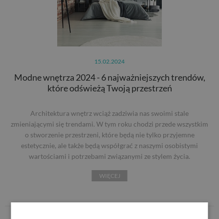
15.02.2024
Modne wnętrza 2024 - 6 najważniejszych trendów,
które odświeżą Twoją przestrzeń
Architektura wnętrz wciąż zadziwia nas swoimi stale
zmieniającymi się trendami. W tym roku chodzi przede wszystkim
o stworzenie przestrzeni, które będą nie tylko przyjemne
estetycznie, ale także będą współgrać z naszymi osobistymi
wartościami i potrzebami związanymi ze stylem życia.
WIĘCEJ