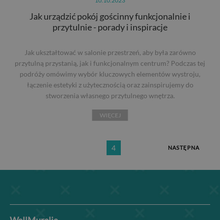
10.10.2023
Jak urządzić pokój gościnny funkcjonalnie i
przytulnie - porady i inspiracje
Jak ukształtować w salonie przestrzeń, aby była zarówno
przytulną przystanią, jak i funkcjonalnym centrum? Podczas tej
podróży omówimy wybór kluczowych elementów wystroju,
łączenie estetyki z użytecznością oraz zainspirujemy do
stworzenia własnego przytulnego wnętrza.
WIĘCEJ
4
NASTĘPNA