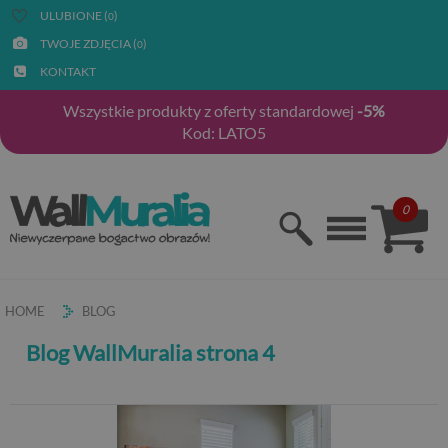
ULUBIONE (
)
0
TWOJE ZDJĘCIA (
)
0
KONTAKT
Wszystkie produkty z oferty standardowej
-5%
Kod: LATO5
0
HOME
BLOG
Blog WallMuralia strona 4