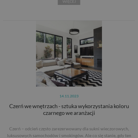
WIĘCEJ
14.11.2023
Czerń we wnętrzach - sztuka wykorzystania koloru
czarnego we aranżacji
Czerń – odcień często zarezerwowany dla sukni wieczorowych,
luksusowych samochodów i smokingów. Ale co się stanie, gdy ten