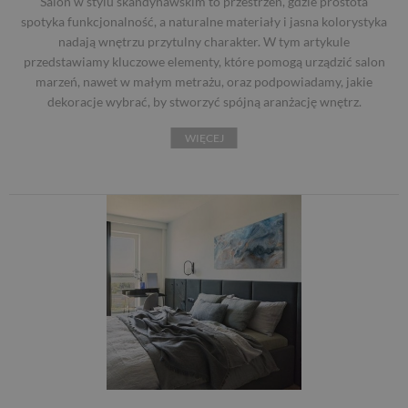
Salon w stylu skandynawskim to przestrzeń, gdzie prostota
spotyka funkcjonalność, a naturalne materiały i jasna kolorystyka
nadają wnętrzu przytulny charakter. W tym artykule
przedstawiamy kluczowe elementy, które pomogą urządzić salon
marzeń, nawet w małym metrażu, oraz podpowiadamy, jakie
dekoracje wybrać, by stworzyć spójną aranżację wnętrz.
WIĘCEJ