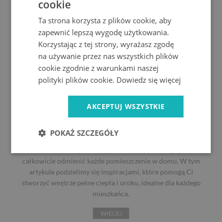
cookie
Ta strona korzysta z plików cookie, aby
zapewnić lepszą wygodę użytkowania.
Korzystając z tej strony, wyrażasz zgodę
na używanie przez nas wszystkich plików
cookie zgodnie z warunkami naszej
polityki plików cookie.
Dowiedz się więcej
09.09.2024
AKCEPTUJ WSZYSTKIE
Przytulny dom - proste triki, by poczuć się
komfortowo w swoim wnętrzu
POKAŻ SZCZEGÓŁY
Zastosowanie kilku sprawdzonych trików dekoracyjnych może
całkowicie odmienić każde pomieszczenie w domu. W tym
artykule podzielimy się inspiracjami, które pomogą Ci
stworzyć wnętrze pełne ciepła i uroku, idealne dla każdego
mieszkańca.
WIĘCEJ