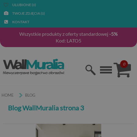
ULUBIONE (
)
0
TWOJE ZDJĘCIA (
)
0
KONTAKT
Wszystkie produkty z oferty standardowej
-5%
Kod: LATO5
0
HOME
BLOG
Blog WallMuralia strona 3