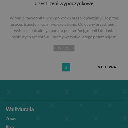
przestrzeni wypoczynkowej
W tym przewodniku krok po kroku przeprowadzimy Cię przez
proces transformacji Twojego salonu. Od oceny przestrzeni i
wyboru centralnego punktu po aranżację mebli i dodanie
osobistych akcentów – mamy wszystko, czego potrzebujesz.
WIĘCEJ
3
NASTĘPNA
WallMuralia
O nas
Blog