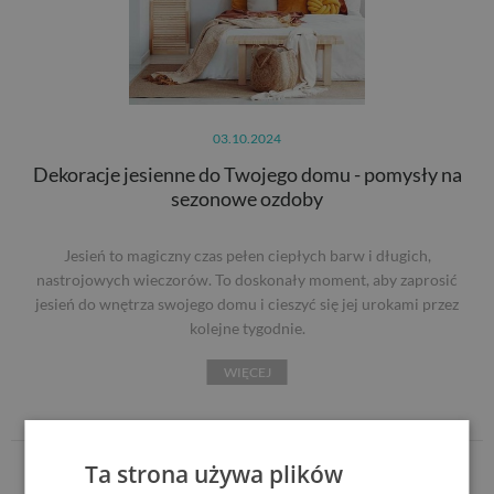
03.10.2024
Dekoracje jesienne do Twojego domu - pomysły na
sezonowe ozdoby
Jesień to magiczny czas pełen ciepłych barw i długich,
nastrojowych wieczorów. To doskonały moment, aby zaprosić
jesień do wnętrza swojego domu i cieszyć się jej urokami przez
kolejne tygodnie.
WIĘCEJ
Ta strona używa plików