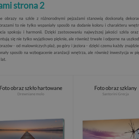
ami strona 2
ne obrazy na szkle z różnorodnymi pejzażami stanowią doskonałą dekora
brazami to nie tylko wspaniały sposób na dodanie koloru i charakteru wnętr
cia spokoju i harmonii. Dzięki zastosowaniu najwyższej jakości szkła ora
ntują się nie tylko wyjątkowo pięknie, ale również trwałe i odporne na uszk
brazów - od malowniczych plaż, po góry i jeziora - dzięki czemu każdy znajdzie 
nały sposób na wzbogacenie aranżacji wnętrza, ale również inwestycja w pię
lat.
Foto obraz szkło hartowane
Foto obraz szklany
Drewniane molo
Santorini Grecja