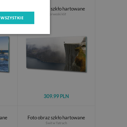
wane
Foto obraz szkło hartowane
Norweski klif
 WSZYSTKIE
309.99 PLN
wane
Foto obraz szkło hartowane
Świt w Tatrach