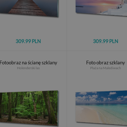
309.99 PLN
309.99 PLN
Fotoobraz na ścianę szklany
Foto obraz szklany
Holenderski las
Plaża na Malediwach