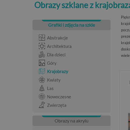
Obrazy szklane z krajobraz
Pięk
krajo
Grafiki i zdjęcia na szkle
poczu
preze
Abstrakcje
krajo
Architektura
dosko
Dla dzieci
wiele 
Góry
Krajobrazy
Kwiaty
Las
Nowoczesne
Zwierzęta
Obrazy na akrylu