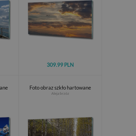
309.99 PLN
wane
Foto obraz szkło hartowane
Aleja brzóz