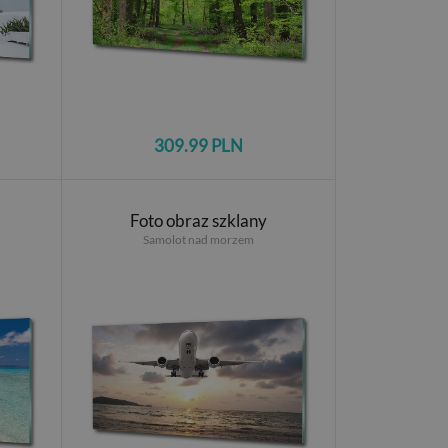
309.99 PLN
Foto obraz szklany
Samolot nad morzem