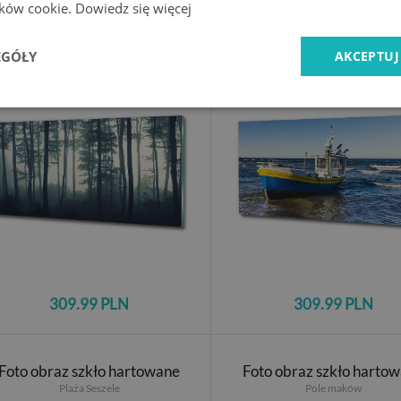
lików cookie.
Dowiedz się więcej
Foto obraz szkło hartowane
Foto obraz szkło harto
Las we mgle
Kuter na morzu
EGÓŁY
AKCEPTUJ
309.99 PLN
309.99 PLN
Foto obraz szkło hartowane
Foto obraz szkło harto
Plaża Seszele
Pole maków