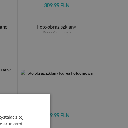
309.99 PLN
wane
Foto obraz szklany
Korea Południowa
309.99 PLN
stając z tej
z warunkami