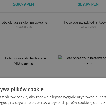
309.99 PLN
309.99 PLN
Foto obraz szkło hartowane
Foto obraz szkło harto
Mistyczny las
Las w słońcu
żywa plików cookie
309.99 PLN
309.99 PLN
a z plików cookie, aby zapewnić lepszą wygodę użytkowania. Korzy
 zgodę na używanie przez nas wszystkich plików cookie zgodnie 