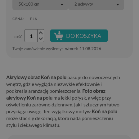
50x100 cm
2 uchwyty
CENA:
PLN
DO KOSZYKA
ILOŚĆ
Twoje zamówienie wyślemy:
wtorek
11.08.2026
Akrylowy obraz Koń na polu
pasuje do nowoczesnych
wnętrz, gdzie wygląda niezwykle efektownie i
podkreśla aranżację pomieszczenia.
Foto obraz
akrylowy Koń na polu
ma lekki połysk, a więc przy
oświetleniu zarówno dziennym, jak i sztucznym łatwo
przyciąga uwagę. Ten wyjątkowy motyw
Koń na polu
może stać się dekoracją, która nada pomieszczeniu
stylu i ciekawego klimatu.