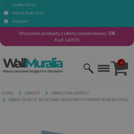
ULUBIONE (
)
0
TWOJE ZDJĘCIA (
)
0
KONTAKT
Wszystkie produkty z oferty standardowej
-5%
Kod: LATO5
0
HOME
OBRAZY
OBRAZY NA AKRYLU
OBRAZ ZDJĘCIE NA SCIANĘ AKRYLOWY PIONOWY KOŃ NA POLU