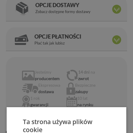
OPCJE DOSTAWY
Zobacz dostępne formy dostawy
OPCJE PŁATNOŚCI
Płać tak jak lubisz
Jesteśmy
14 dni
na
producentem
zwrot
Ekspresowa
Bezpieczne
dostawa
zakupy
1 rok
10 lat
gwarancji
na rynku
Ta strona używa plików
cookie