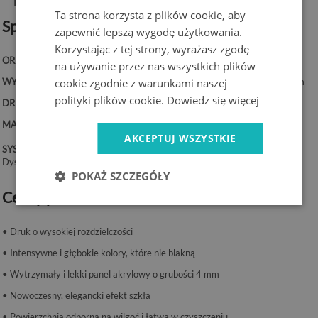
Informacje o produkcie:
Ta strona korzysta z plików cookie, aby
Specyfikacja techniczna:
zapewnić lepszą wygodę użytkowania.
Korzystając z tej strony, wyrażasz zgodę
ORIENTACJA:
Pionowa
na używanie przez nas wszystkich plików
WYMIARY:
50x100 cm, 50x125 cm, 70x100 cm, 60x120 cm, 70x140 cm
cookie zgodnie z warunkami naszej
polityki plików cookie.
Dowiedz się więcej
DRUK:
UV – trwałe kolory
MATERIAŁ:
Akryl, grubość 4 mm
AKCEPTUJ WSZYSTKIE
SYSTEM MONTAŻU:
Dystanse lub taśma montażowa.
POKAŻ SZCZEGÓŁY
Cechy produktu:
• Druk o wysokiej rozdzielczości
• Intensywne i głębokie kolory, które nie blakną
• Wytrzymały i lekki panel akrylowy o grubości 4 mm
• Nowoczesny, elegancki efekt szkła
• Powierzchnia odporna na wilgoć i łatwa w czyszczeniu