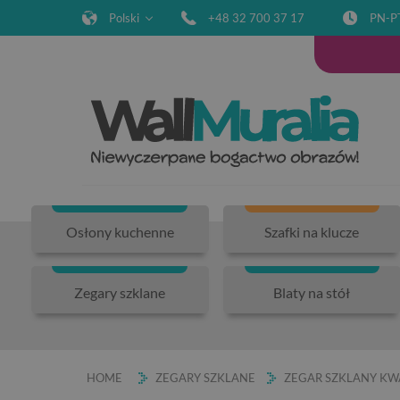
Polski
+48 32 700 37 17
PN-P
Osłony kuchenne
Szafki na klucze
Zegary szklane
Blaty na stół
HOME
ZEGARY SZKLANE
ZEGAR SZKLANY KW