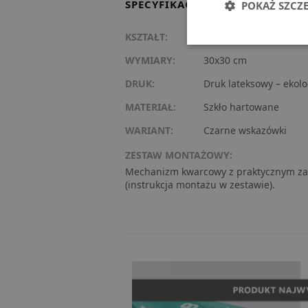
SPECYFIKACJA TECHNICZNA
POKAŻ SZCZ
KSZTAŁT:
Kwadratowy
WYMIARY:
30x30 cm
DRUK:
Druk lateksowy – ekolo
MATERIAŁ:
Szkło hartowane
WARIANT:
Czarne wskazówki
ZESTAW MONTAŻOWY:
Mechanizm kwarcowy z praktycznym za
(instrukcja montażu w zestawie).