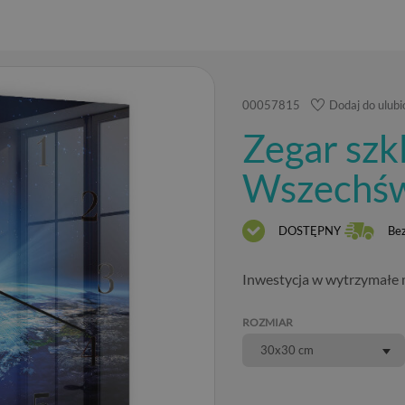
00057815
Dodaj do ulub
Zegar sz
Wszechśw
DOSTĘPNY
Be
Inwestycja w wytrzymałe ma
ROZMIAR
30x30 cm