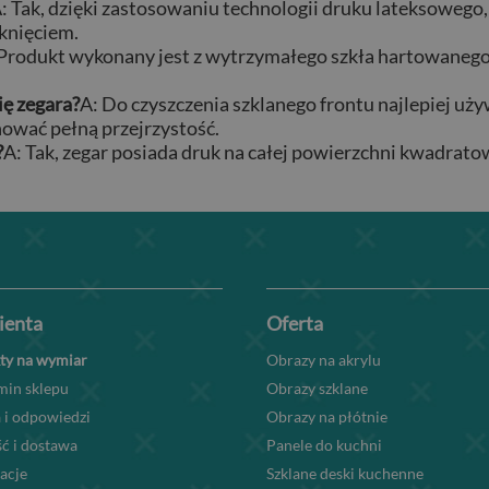
: Tak, dzięki zastosowaniu technologii druku lateksowego,
aknięciem.
 Produkt wykonany jest z wytrzymałego szkła hartowanego,
ię zegara?
A: Do czyszczenia szklanego frontu najlepiej uży
ować pełną przejrzystość.
?
A: Tak, zegar posiada druk na całej powierzchni kwadratow
lienta
Oferta
ty na wymiar
Obrazy na akrylu
min sklepu
Obrazy szklane
 i odpowiedzi
Obrazy na płótnie
ć i dostawa
Panele do kuchni
acje
Szklane deski kuchenne