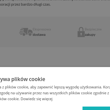
racji przez bardzo długi czas.
Ekspresowa
Bezpieczne
dostawa
zakupy
EGAR SZKLANY – SPECYFIKACJA I CE
żywa plików cookie
a z plików cookie, aby zapewnić lepszą wygodę użytkowania. Korzy
 zgodę na używanie przez nas wszystkich plików cookie zgodnie 
lików cookie.
Dowiedz się więcej