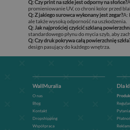
Q: Czy print na szkle jest odporny na słońce?
A
promieniowanie UV, co chroni kolor przed bl
Q: Z jakiego surowca wykonany jest zegar?
A:
ale także wysoką odporność na uszkodzenia.
Q: Jak najprościej czyścić szklaną powierzchn
standardowego płynu do mycia szyb, aby zach
Q: Czy druk pokrywa całą powierzchnię szkła
design pasujący do każdego wnętrza.
WallMuralia
Dla k
O nas
Produk
Blog
Regula
Kontakt
Pytania
Dropshipping
Płatnoś
Współpraca
Reklam