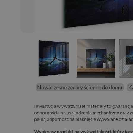
01
/
76
Nowoczesne zegary ścienne do domu
K
Inwestycja w wytrzymałe materiały to gwarancja
odpornością na uszkodzenia mechaniczne oraz z
pełną odporność na blaknięcie wywołane działa
Wybierasz produkt najwyższej jakości, który łąc