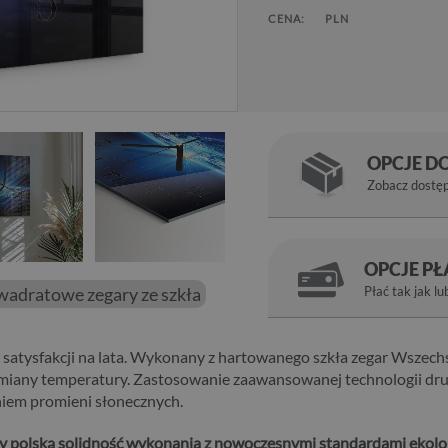
CENA:
PLN
OPCJE D
Zobacz dostę
OPCJE P
wadratowe zegary ze szkła
Płać tak jak lu
 satysfakcji na lata. Wykonany z hartowanego szkła zegar Wszech
miany temperatury. Zastosowanie zaawansowanej technologii dru
niem promieni słonecznych.
zy polską solidność wykonania z nowoczesnymi standardami ekolog