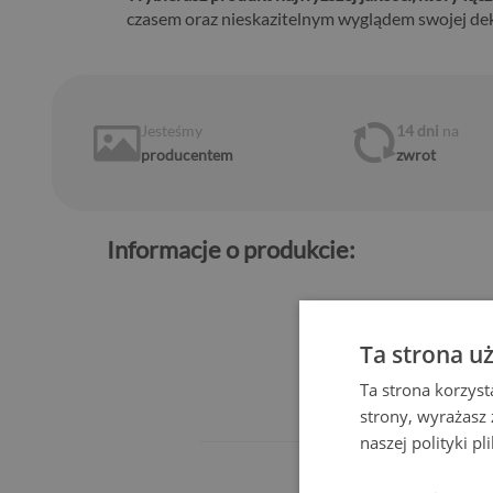
czasem oraz nieskazitelnym wyglądem swojej deko
Jesteśmy
14 dni
na
producentem
zwrot
Informacje o produkcie:
Z
Ta strona u
Ta strona korzyst
strony, wyrażasz
naszej polityki p