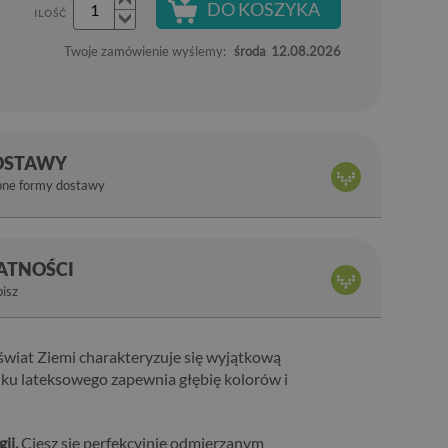
DO KOSZYKA
ILOŚĆ
Twoje zamówienie wyślemy:
środa
12.08.2026
OSTAWY
pne formy dostawy
ŁATNOŚCI
bisz
świat Ziemi charakteryzuje się wyjątkową
ku lateksowego zapewnia głębię kolorów i
ii.
Ciesz się perfekcyjnie odmierzanym