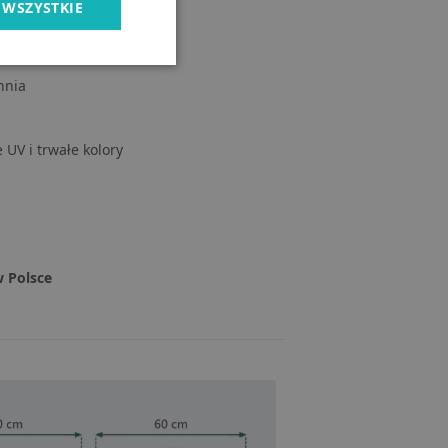
 WSZYSTKIE
hnia
UV i trwałe kolory
 Polsce