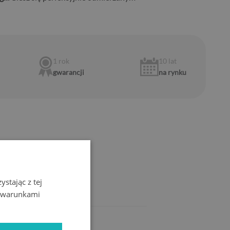
1 rok
10 lat
gwarancji
na rynku
CHY
stając z tej
z warunkami