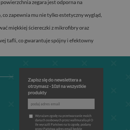
 powierzchnia zegara jest odporna na
 co zapewnia mu nie tylko estetyczny wygląd,
wać miękkiej ściereczki z mikrofibry oraz
ej tafli, co gwarantuje spójny i efektowny
Zapisz się do newslettera a
otrzymasz -10zł na wszystkie
produkty
Wyrażam zgodę na przetwarzanie moich
danych osobowych przez wallmuralia.pl O
ile wyrazili Państwo na to zgodę, podany
przez Państwa adres email będzie