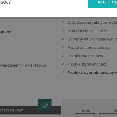
CECHY PRODUKTU
EGÓŁY
AKCEPTUJ
✓
Wysoka rozdzielczość druku
✓
Zadrukowana cała powierzc
✓
Materiał wysokiej jakości
giczny
✓
Odporny na promieniowanie 
✓
Możliwość personalizacji
✓
Bezpieczna dostawa
✓
Prosty i szybki montaż
wieszeniem + 3 wskazówki
✓
Produkt wyprodukowany w