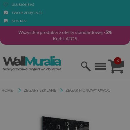
ULUBIONE (
)
0
TWOJE ZDJĘCIA (
)
0
KONTAKT
Wszystkie produkty z oferty standardowej
-5%
Kod: LATO5
0
HOME
ZEGARY SZKLANE
ZEGAR PIONOWY OWOC