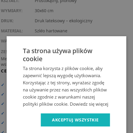
KSZTAŁT:
Prostokątny, pionowy
WYMIARY:
30x60 cm
DRUK:
Druk lateksowy – ekologiczny
MATERIAŁ:
Szkło hartowane
WARIANT:
Białe wskazówki
Ta strona używa plików
ZESTAW MONTAŻOWY:
cookie
Mechanizm kwarcowy z praktycznym zawieszeniem + 3
wskazówki (instrukcja montażu w zestawie).
Ta strona korzysta z plików cookie, aby
CECHY PRODUKTU
zapewnić lepszą wygodę użytkowania.
Korzystając z tej strony, wyrażasz zgodę
✓
Wysoka rozdzielczość druku
na używanie przez nas wszystkich plików
✓
Zadrukowana cała powierzchnia
cookie zgodnie z warunkami naszej
✓
Materiał wysokiej jakości
polityki plików cookie.
Dowiedz się więcej
✓
Odporny na promieniowanie UV i trwałe kolory
AKCEPTUJ WSZYSTKIE
✓
Możliwość personalizacji
✓
Bezpieczna dostawa