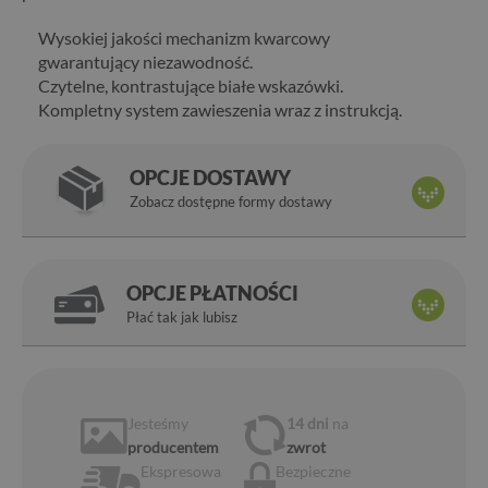
Wysokiej jakości mechanizm kwarcowy
gwarantujący niezawodność.
Czytelne, kontrastujące białe wskazówki.
Kompletny system zawieszenia wraz z instrukcją.
OPCJE DOSTAWY
Zobacz dostępne formy dostawy
OPCJE PŁATNOŚCI
Płać tak jak lubisz
Jesteśmy
14 dni
na
producentem
zwrot
Ekspresowa
Bezpieczne