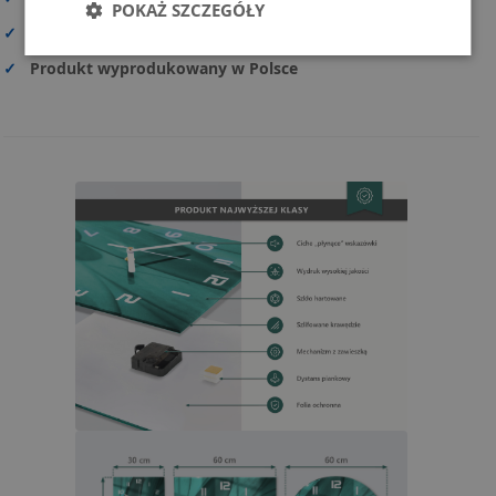
POKAŻ SZCZEGÓŁY
✓
Prosty i szybki montaż
✓
Produkt wyprodukowany w Polsce