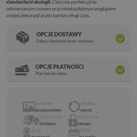
standardami ekologii.
Ciesz się perfekcyjnie
odmierzanym czasem oraz nieskazitelnym wyglądem
swojej dekoracji przez bardzo długi czas.
OPCJE DOSTAWY
Zobacz dostępne formy dostawy
OPCJE PŁATNOŚCI
Płać tak jak lubisz
Jesteśmy
14 dni
na
producentem
zwrot
Ekspresowa
Bezpieczne
dostawa
zakupy
1 rok
10 lat
gwarancji
na rynku