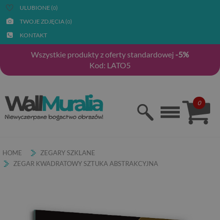
ULUBIONE (
)
0
TWOJE ZDJĘCIA (
)
0
KONTAKT
Wszystkie produkty z oferty standardowej
-5%
Kod: LATO5
0
HOME
ZEGARY SZKLANE
ZEGAR KWADRATOWY SZTUKA ABSTRAKCYJNA