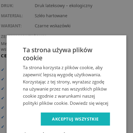
DRUK:
Druk lateksowy – ekologiczny
MATERIAŁ:
Szkło hartowane
WARIANT:
Czarne wskazówki
ZESTAW MONTAŻOWY:
Mechanizm kwarcowy z praktycznym zawieszeniem + 3
Ta strona używa plików
wskazówki (instrukcja montażu w zestawie).
CECHY PRODUKTU
cookie
Ta strona korzysta z plików cookie, aby
✓
Wysoka rozdzielczość druku
zapewnić lepszą wygodę użytkowania.
✓
Zadrukowana cała powierzchnia
Korzystając z tej strony, wyrażasz zgodę
na używanie przez nas wszystkich plików
✓
Materiał wysokiej jakości
cookie zgodnie z warunkami naszej
✓
Odporny na promieniowanie UV i trwałe kolory
polityki plików cookie.
Dowiedz się więcej
✓
Możliwość personalizacji
✓
Bezpieczna dostawa
AKCEPTUJ WSZYSTKIE
✓
Prosty i szybki montaż