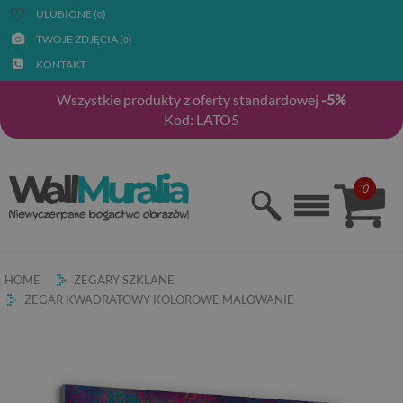
ULUBIONE (
)
0
TWOJE ZDJĘCIA (
)
0
KONTAKT
Wszystkie produkty z oferty standardowej
-5%
Kod: LATO5
0
HOME
ZEGARY SZKLANE
ZEGAR KWADRATOWY KOLOROWE MALOWANIE