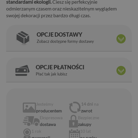
standardami ekologii.
Ciesz się perfekcyjnie
odmierzanym czasem oraz nieskazitelnym wyglądem
swojej dekoracji przez bardzo długi czas.
OPCJE DOSTAWY
Zobacz dostępne formy dostawy
OPCJE PŁATNOŚCI
Płać tak jak lubisz
Jesteśmy
14 dni
na
producentem
zwrot
Ekspresowa
Bezpieczne
dostawa
zakupy
1 rok
10 lat
gwarancji
na rynku