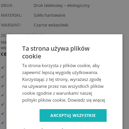
DRUK:
Druk lateksowy – ekologiczny
MATERIAŁ:
Szkło hartowane
WARIANT:
Czarne wskazówki
ZESTAW MONTAŻOWY:
Mechanizm kwarcowy z praktycznym zawieszeniem + 3
Ta strona używa plików
wskazówki (instrukcja montażu w zestawie).
CECHY PRODUKTU
cookie
Ta strona korzysta z plików cookie, aby
✓
Wysoka rozdzielczość druku
zapewnić lepszą wygodę użytkowania.
✓
Zadrukowana cała powierzchnia
Korzystając z tej strony, wyrażasz zgodę
na używanie przez nas wszystkich plików
✓
Materiał wysokiej jakości
cookie zgodnie z warunkami naszej
✓
Odporny na promieniowanie UV i trwałe kolory
polityki plików cookie.
Dowiedz się więcej
✓
Możliwość personalizacji
✓
Bezpieczna dostawa
AKCEPTUJ WSZYSTKIE
✓
Prosty i szybki montaż