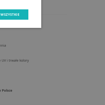
 WSZYSTKIE
hnia
UV i trwałe kolory
 Polsce