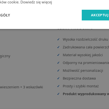
lików cookie.
Dowiedz się więcej
EGÓŁY
AKCEPTUJ
CECHY PRODUKTU
✓
Wysoka rozdzielczość druku
✓
Zadrukowana cała powierzc
✓
Materiał wysokiej jakości
giczny
✓
Odporny na promieniowanie 
✓
Możliwość personalizacji
✓
Bezpieczna dostawa
✓
Prosty i szybki montaż
wieszeniem + 3 wskazówki
✓
Produkt wyprodukowany w