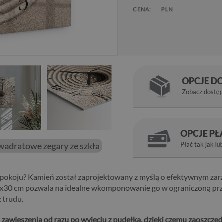
CENA:
PLN
OPCJE D
Zobacz dostę
OPCJE P
wadratowe zegary ze szkła
Płać tak jak lu
edpokoju? Kamień został zaprojektowany z myślą o efektywnym za
30x30 cm pozwala na idealne wkomponowanie go w ograniczoną pr
z trudu.
zawieszenia od razu po wyjęciu z pudełka, dzięki czemu zaoszczęd