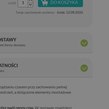
DO KOSZYKA
ILOŚĆ
Twoje zamówienie wyślemy:
środa
12.08.2026
OSTAWY
pne formy dostawy
ŁATNOŚCI
bisz
rządzaniu czasem przy zachowaniu pełnej
zestrzeń, a dołączone elementy montażowe
zisz swój cenny czas.
W zestawie znajdziesz