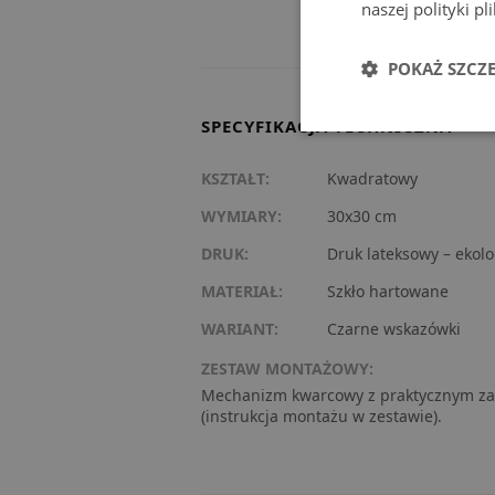
naszej polityki p
POKAŻ SZCZ
SPECYFIKACJA TECHNICZNA
KSZTAŁT:
Kwadratowy
WYMIARY:
30x30 cm
DRUK:
Druk lateksowy – ekolo
MATERIAŁ:
Szkło hartowane
WARIANT:
Czarne wskazówki
ZESTAW MONTAŻOWY:
Mechanizm kwarcowy z praktycznym za
(instrukcja montażu w zestawie).