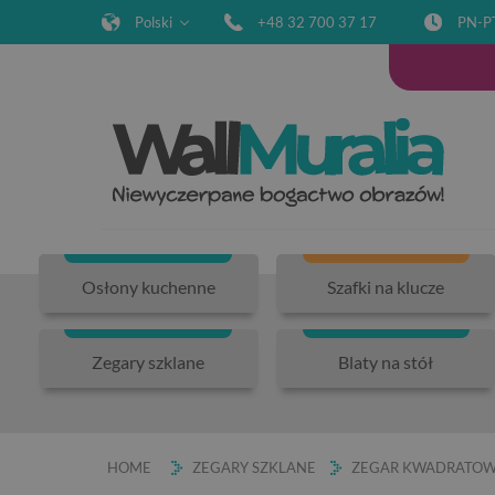
Polski
+48 32 700 37 17
PN-P
Osłony kuchenne
Szafki na klucze
Zegary szklane
Blaty na stół
HOME
ZEGARY SZKLANE
ZEGAR KWADRATOW