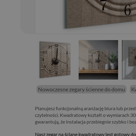
01
/
76
Nowoczesne zegary ścienne do domu
K
Planujesz funkcjonalną aranżację biura lub prz
czytelności. Kwadratowy kształt o wymiarach 
gwarantują, że instalacja przebiegnie szybko i be
Nasz zegar na ścianę kwadratowy jest gotowy do 