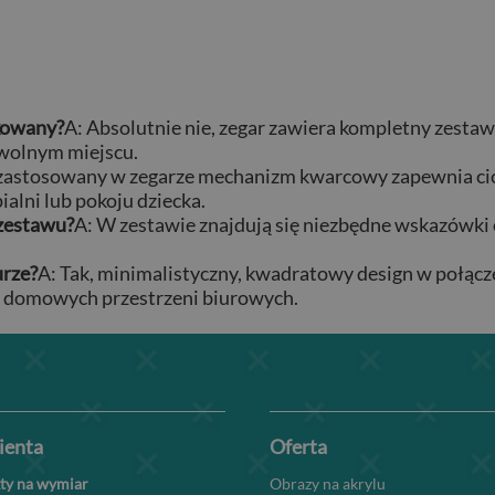
ikowany?
A: Absolutnie nie, zegar zawiera kompletny zestaw
owolnym miejscu.
 zastosowany w zegarze mechanizm kwarcowy zapewnia cich
lni lub pokoju dziecka.
 zestawu?
A: W zestawie znajdują się niezbędne wskazówki
urze?
A: Tak, minimalistyczny, kwadratowy design w połącz
i domowych przestrzeni biurowych.
lienta
Oferta
ty na wymiar
Obrazy na akrylu