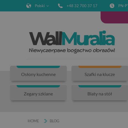
Polski
+48 32 700 37 17
PN-P
Osłony kuchenne
Szafki na klucze
Zegary szklane
Blaty na stół
HOME
BLOG