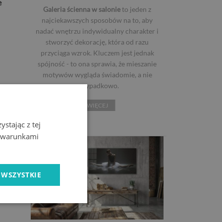
e
Galeria ścienna w salonie
to jeden z
najciekawszych sposobów na to, aby
nadać wnętrzu indywidualny charakter i
stworzyć dekorację, która od razu
przyciąga wzrok. Kluczem jest jednak
spójność - to ona sprawia, że mieszanie
motywów wygląda świadomie, a nie
przypadkowo.
WIĘCEJ
stając z tej
z warunkami
a
 WSZYSTKIE