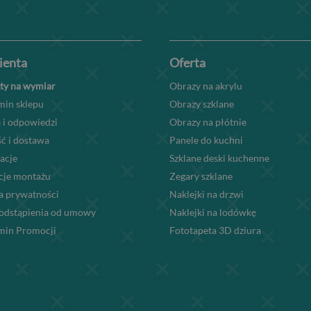
lienta
Oferta
ty na wymiar
Obrazy na akrylu
min sklepu
Obrazy szklane
 i odpowiedzi
Obrazy na płótnie
ć i dostawa
Panele do kuchni
acje
Szklane deski kuchenne
kcje montażu
Zegary szklane
a prywatności
Naklejki na drzwi
odstąpienia od umowy
Naklejki na lodówkę
min Promocji
Fototapeta 3D dziura