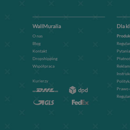
WallMuralia
Dla k
O nas
Produk
Blog
Regula
Kontakt
Pytania
Dropshipping
Płatnoś
Współpraca
Reklam
Instru
Kurierzy
Polityk
Prawo 
Regula