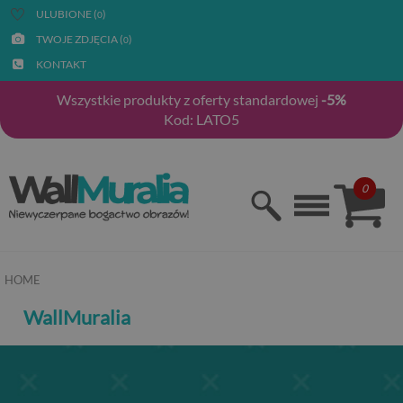
ULUBIONE (
)
0
TWOJE ZDJĘCIA (
)
0
KONTAKT
Wszystkie produkty z oferty standardowej
-5%
Kod: LATO5
0
HOME
WallMuralia