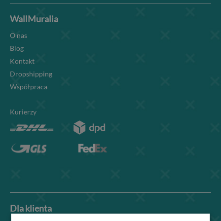
WallMuralia
O nas
Blog
Kontakt
Dropshipping
Współpraca
Kurierzy
Dla klienta