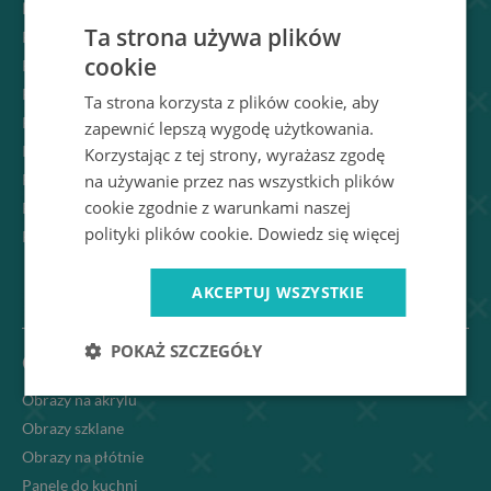
Produkty na wymiar
Ta strona używa plików
Regulamin sklepu
cookie
Pytania i odpowiedzi
Płatność i dostawa
Ta strona korzysta z plików cookie, aby
Reklamacje
zapewnić lepszą wygodę użytkowania.
Instrukcje montażu
Korzystając z tej strony, wyrażasz zgodę
Polityka prywatności
na używanie przez nas wszystkich plików
cookie zgodnie z warunkami naszej
Prawo odstąpienia od umowy
polityki plików cookie.
Dowiedz się więcej
Regulamin Promocji
AKCEPTUJ WSZYSTKIE
POKAŻ SZCZEGÓŁY
Oferta
Obrazy na akrylu
Obrazy szklane
Obrazy na płótnie
Panele do kuchni