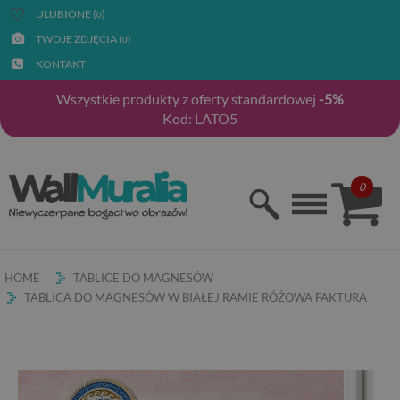
ULUBIONE (
)
0
TWOJE ZDJĘCIA (
)
0
KONTAKT
Wszystkie produkty z oferty standardowej
-5%
Kod: LATO5
0
HOME
TABLICE DO MAGNESÓW
TABLICA DO MAGNESÓW W BIAŁEJ RAMIE RÓŻOWA FAKTURA