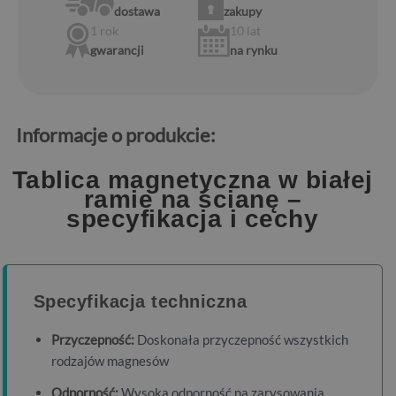
dostawa
zakupy
1 rok
10 lat
gwarancji
na rynku
Informacje o produkcie:
Tablica magnetyczna w białej
ramie na ścianę –
specyfikacja i cechy
Specyfikacja techniczna
Przyczepność:
Doskonała przyczepność wszystkich
rodzajów magnesów
Odporność:
Wysoka odporność na zarysowania