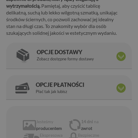
wytrzymałością.
Pamiętaj, aby czyścić tablicę
delikatną, suchą lub lekko wilgotną szmatką, unikając
środków ściernych, co pozwoli zachować jej idealny
stan na długi czas. To znakomity wybór dla osób
szukających solidnej jakości w estetycznym wydaniu.
OPCJE DOSTAWY
Zobacz dostępne formy dostawy
OPCJE PŁATNOŚCI
Płać tak jak lubisz
Jesteśmy
14 dni
na
producentem
zwrot
Ekspresowa
Bezpieczne