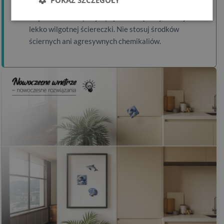
POKAŻ SZCZEGÓŁY
Czyszczenie:
Używaj wyłącznie miękkiej, suchej lub
lekko wilgotnej ściereczki. Nie stosuj środków
ściernych ani agresywnych chemikaliów.