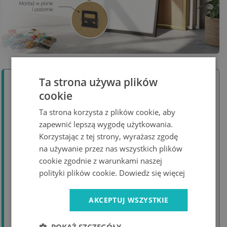
Ta strona używa plików
Instrukcja montażu i czyszczenie
cookie
Ta strona korzysta z plików cookie, aby
Krok 1:
Zaznacz na ścianie miejsca, w których
zapewnić lepszą wygodę użytkowania.
wkręcisz dystanse.
Korzystając z tej strony, wyrażasz zgodę
Krok 2:
Wkręć tulejki dystansowe do ściany i
na używanie przez nas wszystkich plików
upewnij się, że są prawidłowo przymocowane.
cookie zgodnie z warunkami naszej
Krok 3:
Wkręty dystansowe umieść w
polityki plików cookie.
Dowiedz się więcej
przygotowanych otworach tablicy.
AKCEPTUJ WSZYSTKIE
Krok 4:
Zamocuj tablicę na ścianie, dopasowując
wkręty do tulejek. Upewnij się, że całość jest
stabilna.