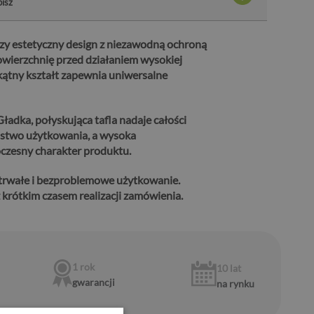
bisz
zy estetyczny design z niezawodną ochroną
wierzchnię przed działaniem wysokiej
kątny kształt zapewnia uniwersalne
adka, połyskująca tafla nadaje całości
ństwo użytkowania, a wysoka
czesny charakter produktu.
trwałe i bezproblemowe użytkowanie.
krótkim czasem realizacji zamówienia.
1 rok
10 lat
gwarancji
na rynku