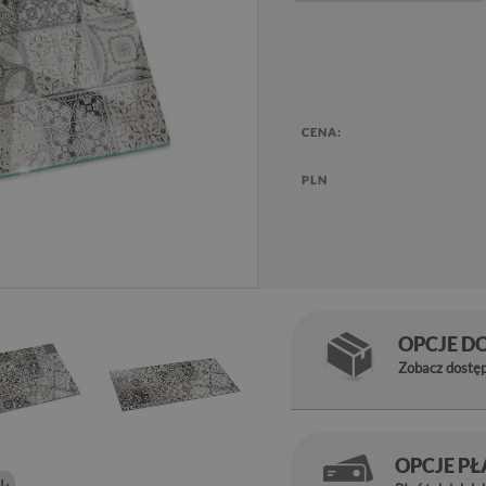
CENA:
PLN
OPCJE D
Zobacz dostę
OPCJE P