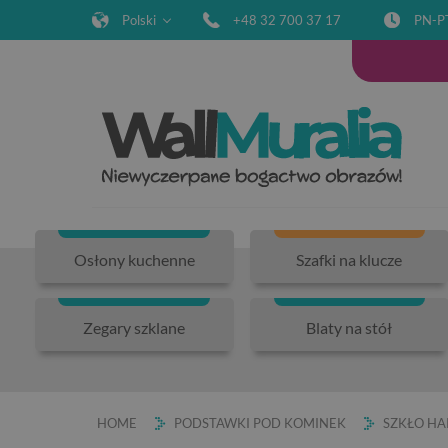
Polski
+48 32 700 37 17
PN-P
Osłony kuchenne
Szafki na klucze
Zegary szklane
Blaty na stół
HOME
PODSTAWKI POD KOMINEK
SZKŁO H