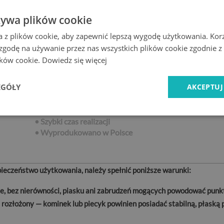
żywa plików cookie
a z plików cookie, aby zapewnić lepszą wygodę użytkowania. Korzy
Cechy produktu
 zgodę na używanie przez nas wszystkich plików cookie zgodnie 
lików cookie.
Dowiedz się więcej
• Szlifowane krawędzie
0
• Łatwe czyszczenie
EGÓŁY
AKCEPTUJ
• Wysoka przepuszczalność światła
0x70
• Odporna na temperaturę i uszkodzenia
• Gwarancja producenta
• Szybki czas realizacji
•
Wyprodukowano w Polsce
eczeństwo użytkowania, należy spełnić poniższe warunki:
lne, bez nierówności, piasku ani zabrudzeń mogących powodować punk
 rozłożony — kominek lub piecyk powinien posiadać stabilną, płask