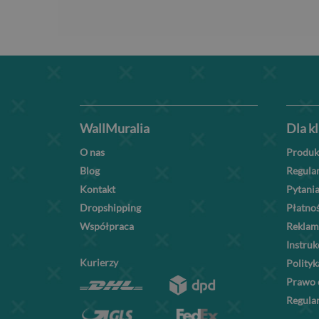
WallMuralia
Dla k
O nas
Produk
Blog
Regula
Kontakt
Pytania
Dropshipping
Płatnoś
Współpraca
Reklam
Instru
Kurierzy
Polityk
Prawo 
Regula