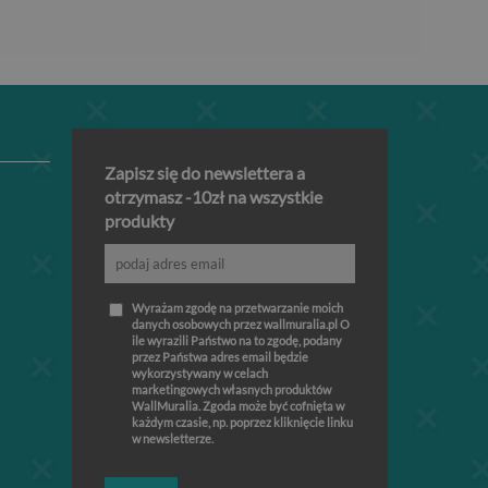
Zapisz się do newslettera a
otrzymasz -10zł na wszystkie
produkty
Wyrażam zgodę na przetwarzanie moich
danych osobowych przez wallmuralia.pl O
ile wyrazili Państwo na to zgodę, podany
przez Państwa adres email będzie
wykorzystywany w celach
marketingowych własnych produktów
WallMuralia. Zgoda może być cofnięta w
każdym czasie, np. poprzez kliknięcie linku
w newsletterze.