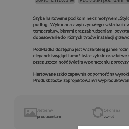
Szkło hartowane
Podkładki pod komin
Szyba hartowana pod kominek z motywem „Stylow
podłogi.
Wykonana z wytrzymałego szkła hartowa
temperatury, iskrami oraz zabrudzeniami powsta
dopasowanie do różnych typów instalacji grzewc
Podkładka dostępna jest w szerokiej gamie rozm
elegancki wygląd i umożliwia szybkie oraz łatwe 
przepuszczalność światła w połączeniu z precyz
Hartowane szkło zapewnia odporność na wysoki
Produkt został zaprojektowany i wyprodukowany 
Jesteśmy
14 dni
na
producentem
zwrot