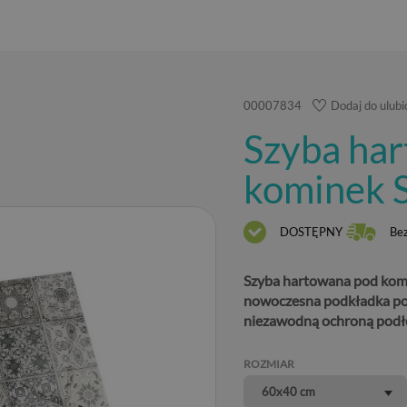
00007834
Dodaj do ulub
Szyba ha
kominek S
DOSTĘPNY
Be
Szyba hartowana pod komi
nowoczesna podkładka pod
niezawodną ochroną podło
ROZMIAR
60x40 cm