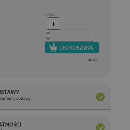
ILOŚĆ
DO KOSZYKA
środa
OSTAWY
pne formy dostawy
ŁATNOŚCI