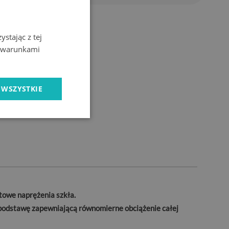
stając z tej
z warunkami
 WSZYSTKIE
towe naprężenia szkła.
ą podstawę zapewniającą równomierne obciążenie całej