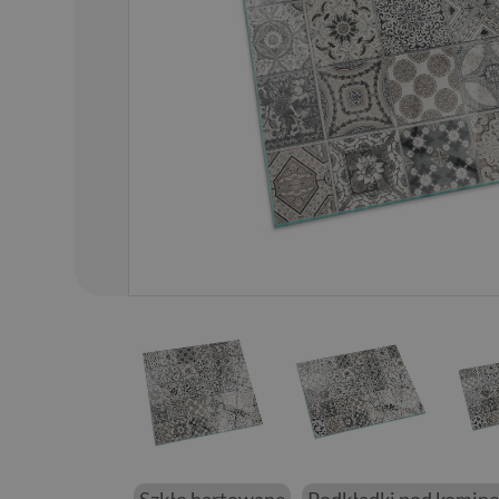
01
/
68