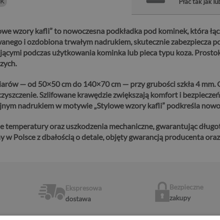
ek
Płać tak jak lu
e wzory kafli” to nowoczesna podkładka pod kominek, która łąc
nego i ozdobiona trwałym nadrukiem, skutecznie zabezpiecza po
jącymi podczas użytkowania kominka lub pieca typu koza. Prosto
zych.
iarów — od 50×50 cm do 140×70 cm — przy grubości szkła 4 mm. Gł
czyszczenie.
Szlifowane krawędzie zwiększają komfort i bezpiecze
yjnym nadrukiem w motywie „Stylowe wzory kafli” podkreśla nowo
e temperatury oraz uszkodzenia mechaniczne, gwarantując długo
w Polsce z dbałością o detale, objęty gwarancją producenta oraz 
Bezpieczne
Ekspresowa
zakupy
dostawa