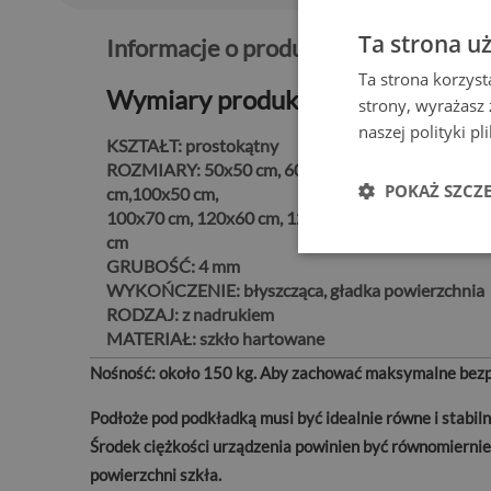
Ta strona u
Informacje o produkcie:
Ta strona korzyst
Wymiary produktu
strony, wyrażasz
naszej polityki p
KSZTAŁT:
prostokątny
ROZMIARY:
50x50 cm, 60x60 cm, 60x40 cm, 80x6
POKAŻ SZCZ
cm,100x50 cm,
100x70 cm, 120x60 cm, 120x80 cm, 125x50 cm, 14
cm
GRUBOŚĆ:
4 mm
WYKOŃCZENIE:
błyszcząca, gładka powierzchnia
RODZAJ:
z nadrukiem
MATERIAŁ:
szkło hartowane
Nośność:
około 150 kg. Aby zachować maksymalne bezpi
Podłoże pod podkładką musi być idealnie równe i stabi
Środek ciężkości urządzenia powinien być równomiernie
powierzchni szkła.