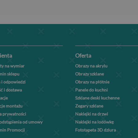
lienta
Oferta
ty na wymiar
Obrazy na akrylu
min sklepu
Obrazy szklane
 i odpowiedzi
Obrazy na płótnie
ć i dostawa
Panele do kuchni
acje
Szklane deski kuchenne
kcje montażu
Zegary szklane
a prywatności
Naklejki na drzwi
odstąpienia od umowy
Naklejki na lodówkę
min Promocji
Fototapeta 3D dziura