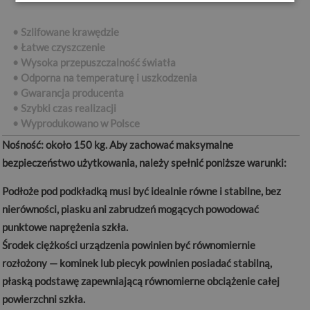
• Szlifowane krawędzie
• Łatwe czyszczenie
• Wysoka przepuszczalność światła
• Odporna na temperaturę i uszkodzenia
• Gwarancja producenta
• Szybki czas realizacji
•
Wyprodukowano w Polsce
Nośność:
około 150 kg. Aby zachować maksymalne
bezpieczeństwo użytkowania, należy spełnić poniższe warunki:
Podłoże pod podkładką musi być idealnie równe i stabilne, bez
nierówności, piasku ani zabrudzeń mogących powodować
punktowe naprężenia szkła.
Środek ciężkości urządzenia powinien być równomiernie
rozłożony — kominek lub piecyk powinien posiadać stabilną,
płaską podstawę zapewniającą równomierne obciążenie całej
powierzchni szkła.