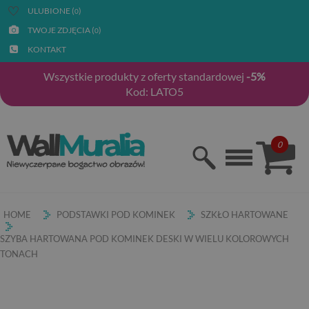
ULUBIONE (
)
0
TWOJE ZDJĘCIA (
)
0
KONTAKT
Wszystkie produkty z oferty standardowej
-5%
Kod: LATO5
0
HOME
PODSTAWKI POD KOMINEK
SZKŁO HARTOWANE
SZYBA HARTOWANA POD KOMINEK DESKI W WIELU KOLOROWYCH
TONACH