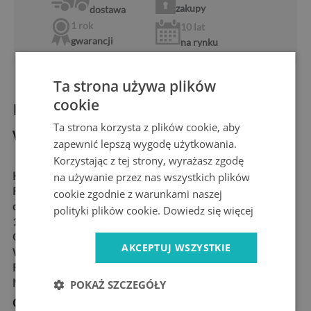
zakupy
dostawa
1 rok
10 lat
gwarancji
na rynku
Ta strona używa plików
cookie
Informacje o produkcie:
Ta strona korzysta z plików cookie, aby
Wymiary produktu
zapewnić lepszą wygodę użytkowania.
Korzystając z tej strony, wyrażasz zgodę
KSZTAŁT:
prostokątny
na używanie przez nas wszystkich plików
ROZMIARY:
50x50 cm, 60x60 cm, 60x40 cm, 80x60
cookie zgodnie z warunkami naszej
cm,100x50 cm,
polityki plików cookie.
Dowiedz się więcej
100x70 cm, 120x60 cm, 120x80 cm, 125x50 cm, 140x70 cm
GRUBOŚĆ:
4 mm
AKCEPTUJ WSZYSTKIE
WYKOŃCZENIE:
błyszcząca, gładka powierzchnia
RODZAJ:
z nadrukiem
MATERIAŁ:
szkło hartowane
POKAŻ SZCZEGÓŁY
Cechy produktu