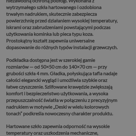
niezawodną ochroną podłogi.
Wykonana z
wytrzymałego szkła hartowanego i ozdobiona
trwałym nadrukiem, skutecznie zabezpiecza
powierzchnię przed działaniem wysokiej temperatury,
iskrami oraz zabrudzeniami powstającymi podczas
użytkowania kominka lub pieca typu koza.
Prostokątny kształt zapewnia uniwersalne
dopasowanie do różnych typów instalacji grzewczych.
Podkładka dostępna jest w szerokiej gamie
rozmiarów — od 50×50 cm do 140×70 cm — przy
grubości szkła 4 mm. Gładka, połyskująca tafla nadaje
całości elegancki wygląd i umożliwia szybkie oraz
łatwe czyszczenie.
Szlifowane krawędzie zwiększają
komfort i bezpieczeństwo użytkowania, a wysoka
przepuszczalność światła w połączeniu z precyzyjnym
nadrukiem w motywie „Deski w wielu kolorowych
tonach” podkreśla nowoczesny charakter produktu.
Hartowane szkło zapewnia odporność na wysokie
temperatury oraz uszkodzenia mechaniczne,