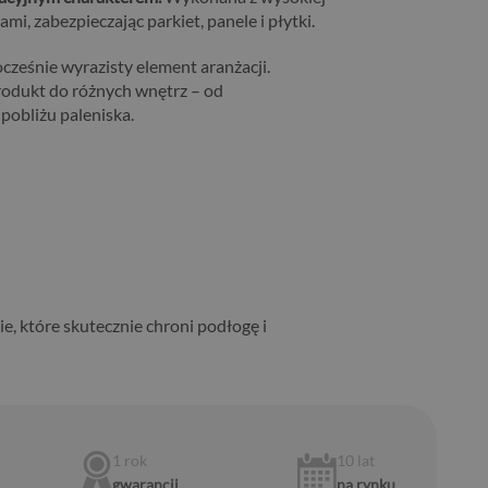
, zabezpieczając parkiet, panele i płytki.
cześnie wyrazisty element aranżacji.
rodukt do różnych wnętrz – od
pobliżu paleniska.
, które skutecznie chroni podłogę i
1 rok
10 lat
gwarancji
na rynku