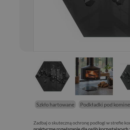
01
/
45
Szkło hartowane
Podkładki pod komin
Zadbaj o skuteczną ochronę podłogi w strefie ko
praktyczne rozwiązanie dla osób korzystających