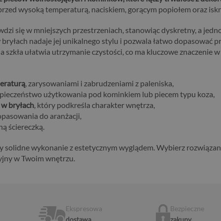
rzed wysoką temperaturą, naciskiem, gorącym popiołem oraz iskrami
dzi się w mniejszych przestrzeniach, stanowiąc dyskretny, a jedno
ryłach nadaje jej unikalnego stylu i pozwala łatwo dopasować p
szkła ułatwia utrzymanie czystości, co ma kluczowe znaczenie w 
eraturą
, zarysowaniami i zabrudzeniami z paleniska,
pieczeństwo użytkowania pod kominkiem lub piecem typu koza,
 w bryłach
, który podkreśla charakter wnętrza,
pasowania do aranżacji,
ną ściereczką.
y solidne wykonanie z estetycznym wyglądem. Wybierz rozwiązanie
cyjny w Twoim wnętrzu.
Ekspresowa
Bezpieczne
dostawa
zakupy