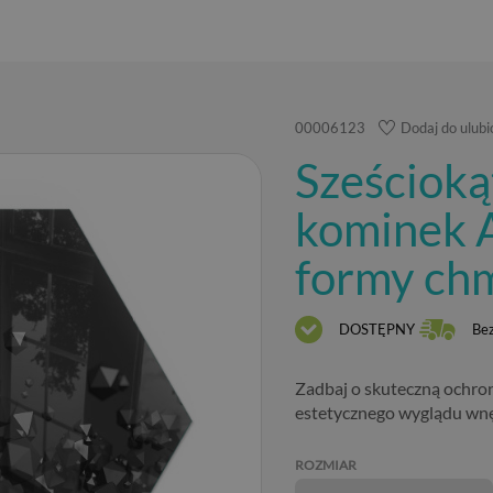
00006123
Dodaj do ulub
Sześcioką
kominek 
formy ch
DOSTĘPNY
Be
Zadbaj o skuteczną ochron
estetycznego wyglądu wnę
ROZMIAR