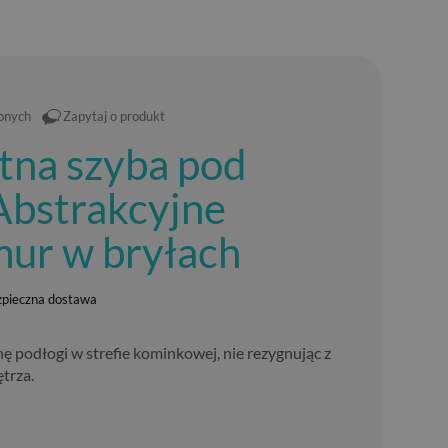
ionych
Zapytaj o produkt
tna szyba pod
Abstrakcyjne
mur w bryłach
zpieczna dostawa
ę podłogi w strefie kominkowej, nie rezygnując z
trza.