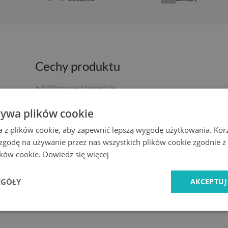
Cechy produktu
• Szlifowane krawędzie
• Łatwe czyszczenie
• Wysoka przepuszczalność światła
żywa plików cookie
• Odporna na temperaturę i uszkodzenia
a z plików cookie, aby zapewnić lepszą wygodę użytkowania. Korzy
• Gwarancja producenta
 zgodę na używanie przez nas wszystkich plików cookie zgodnie 
• Szybki czas realizacji
lików cookie.
Dowiedz się więcej
•
Wyprodukowano w Polsce
eczeństwo użytkowania, należy spełnić poniższe warunki:
EGÓŁY
AKCEPTUJ
lne, bez nierówności, piasku ani zabrudzeń mogących powodować punk
 rozłożony — kominek lub piecyk powinien posiadać stabilną, płask