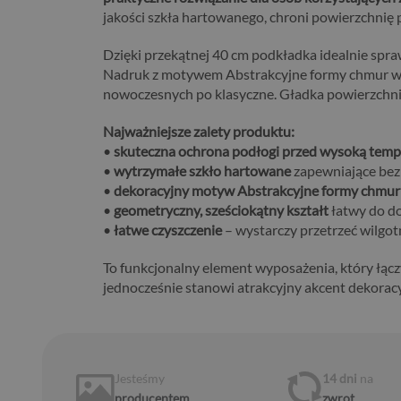
jakości szkła hartowanego, chroni powierzchnię p
Dzięki przekątnej 40 cm podkładka idealnie spraw
Nadruk z motywem Abstrakcyjne formy chmur w b
nowoczesnych po klasyczne. Gładka powierzchnia 
Najważniejsze zalety produktu:
•
skuteczna ochrona podłogi przed wysoką temp
•
wytrzymałe szkło hartowane
zapewniające bez
•
dekoracyjny motyw Abstrakcyjne formy chmur
•
geometryczny, sześciokątny kształt
łatwy do do
•
łatwe czyszczenie
– wystarczy przetrzeć wilgot
To funkcjonalny element wyposażenia, który łącz
jednocześnie stanowi atrakcyjny akcent dekora
Jesteśmy
14 dni
na
producentem
zwrot