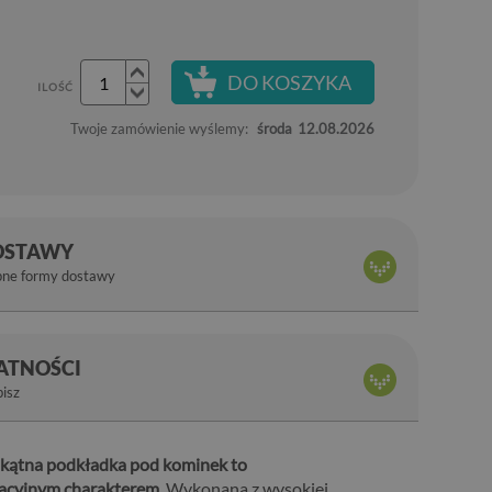
DO KOSZYKA
ILOŚĆ
Twoje zamówienie wyślemy:
środa
12.08.2026
OSTAWY
pne formy dostawy
ŁATNOŚCI
bisz
kątna podkładka pod kominek to
racyjnym charakterem.
Wykonana z wysokiej