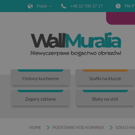
Polski
+48 32 700 37 17
PN-P
Osłony kuchenne
Szafki na klucze
Zegary szklane
Blaty na stół
HOME
PODSTAWKI POD KOMINEK
SZKŁO H