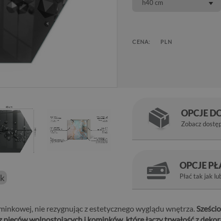
h40 cm
CENA:
PLN
OPCJE D
Zobacz dostę
OPCJE P
ek
Płać tak jak lu
minkowej, nie rezygnując z estetycznego wyglądu wnętrza.
Sześcio
 z pieców wolnostojących i kominków, które łączy trwałość z deko