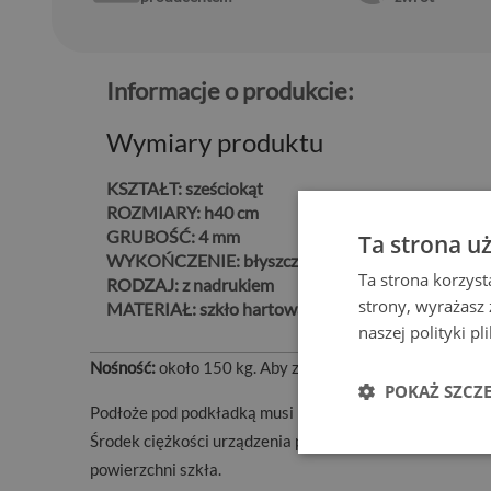
Informacje o produkcie:
Wymiary produktu
KSZTAŁT:
sześciokąt
ROZMIARY:
h40 cm
GRUBOŚĆ:
4 mm
Ta strona u
WYKOŃCZENIE:
błyszcząca, gładka powierzchnia
Ta strona korzyst
RODZAJ:
z nadrukiem
strony, wyrażasz
MATERIAŁ:
szkło hartowane
naszej polityki p
Nośność:
około 150 kg. Aby zachować maksymalne bezpi
POKAŻ SZCZ
Podłoże pod podkładką musi być idealnie równe i stabi
Środek ciężkości urządzenia powinien być równomiernie
powierzchni szkła.