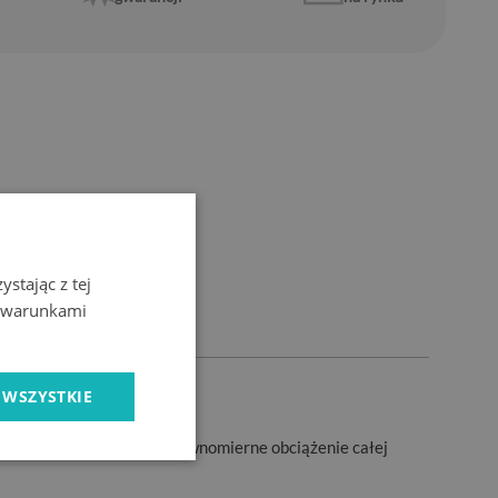
stając z tej
z warunkami
 WSZYSTKIE
towe naprężenia szkła.
ą podstawę zapewniającą równomierne obciążenie całej