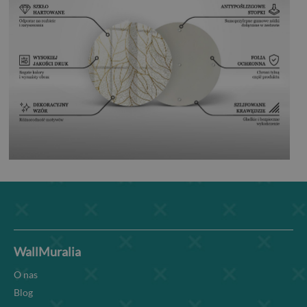
WallMuralia
O nas
Blog