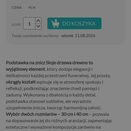
CENA:
PLN
DO KOSZYKA
ILOŚĆ
Twoje zamówienie wyślemy:
wtorek
11.08.2026
Podstawka na znicz Słoje drzewa drewno to
wyjątkowy element
, który dodaje elegancji i
delikatności każdej przestrzeni funeralnej. Jej prosty,
okrągły kształt
wpisuje się w atmosferę spokoju i
refleksji, podkreślając znaczenie chwil pamięci i
zadumy. Wykonana z dbałością o każdy detal,
podstawka stanowi subtelne, ale wyraziste
uzupełnienie znicza, tworząc harmonijną całość.
Wybór dwóch rozmiarów – 30 cm i 40 cm
– pozwala
na dopasowanie jej do różnych aranżacji, zapewniając
estetyczne i wyważone kompozycje zarówno na