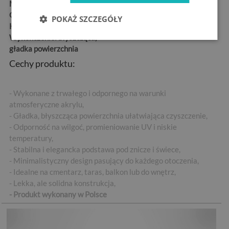
Materiał:
szkło hartowane
Grubość:
4 mm
POKAŻ SZCZEGÓŁY
Kształt:
okrągły
Wykończenie:
błyszcząca,
gładka powierzchnia
Cechy produktu:
- Wykonane z trwałego i odpornego na warunki
atmosferyczne akrylu,
- Gładka, błyszcząca powierzchnia ułatwiająca czyszczenie,
- Odporność na wilgoć, promieniowanie UV i niskie
temperatury,
- Stabilna i elegancka podstawa pod znicze i świece,
- Minimalistyczny design pasujący do każdego otoczenia,
- Idealne na cmentarz, taras, balkon lub do wnętrz,
- Lekka, ale solidna konstrukcja,
- Produkt wykonany w Polsce