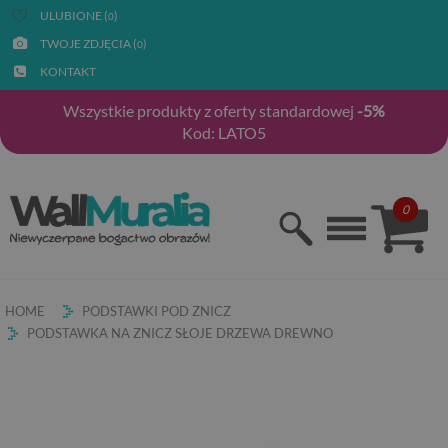
ULUBIONE (
)
0
TWOJE ZDJĘCIA (
)
0
KONTAKT
Wszystkie produkty z oferty standardowej
-5%
Kod: LATO5
0
HOME
PODSTAWKI POD ZNICZ
PODSTAWKA NA ZNICZ SŁOJE DRZEWA DREWNO