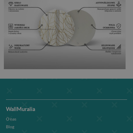
WallMuralia
O nas
Blog