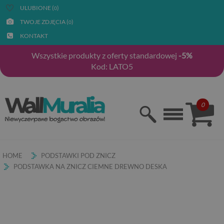
ULUBIONE (
)
0
TWOJE ZDJĘCIA (
)
0
KONTAKT
Wszystkie produkty z oferty standardowej
-5%
Kod: LATO5
0
HOME
PODSTAWKI POD ZNICZ
PODSTAWKA NA ZNICZ CIEMNE DREWNO DESKA