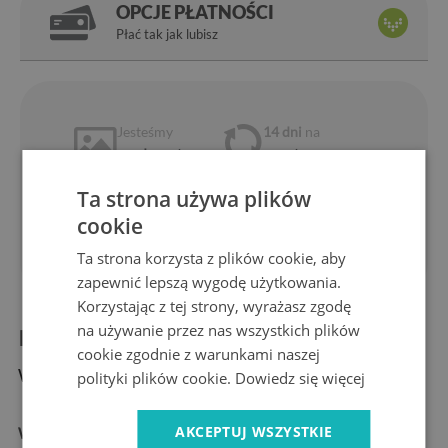
OPCJE PŁATNOŚCI
Płać tak jak lubisz
Jesteśmy
14 dni
na
producentem
zwrot
Ekspresowa
Bezpieczne
Ta strona używa plików
dostawa
zakupy
1 rok
10 lat
cookie
gwarancji
na rynku
Ta strona korzysta z plików cookie, aby
zapewnić lepszą wygodę użytkowania.
Korzystając z tej strony, wyrażasz zgodę
na używanie przez nas wszystkich plików
Informacje o produkcie:
cookie zgodnie z warunkami naszej
Wymiary produktu:
polityki plików cookie.
Dowiedz się więcej
AKCEPTUJ WSZYSTKIE
Wymiary:
30 cm, 40 cm