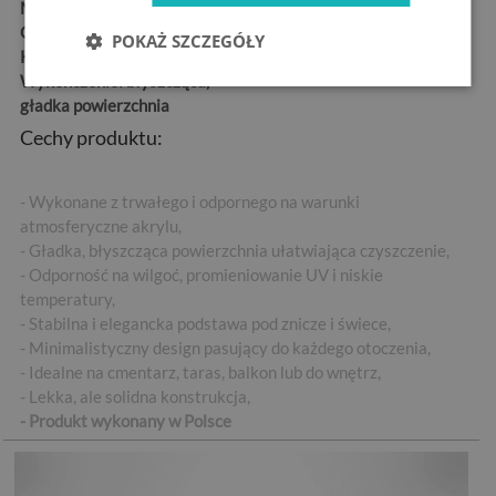
Materiał:
szkło hartowane
Grubość:
4 mm
POKAŻ SZCZEGÓŁY
Kształt:
okrągły
Wykończenie:
błyszcząca,
gładka powierzchnia
Cechy produktu:
- Wykonane z trwałego i odpornego na warunki
atmosferyczne akrylu,
- Gładka, błyszcząca powierzchnia ułatwiająca czyszczenie,
- Odporność na wilgoć, promieniowanie UV i niskie
temperatury,
- Stabilna i elegancka podstawa pod znicze i świece,
- Minimalistyczny design pasujący do każdego otoczenia,
- Idealne na cmentarz, taras, balkon lub do wnętrz,
- Lekka, ale solidna konstrukcja,
- Produkt wykonany w Polsce