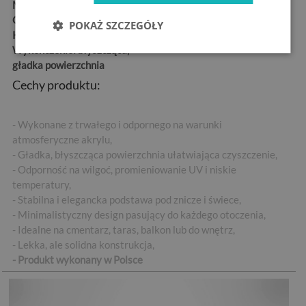
Materiał:
szkło hartowane
Grubość:
4 mm
POKAŻ SZCZEGÓŁY
Kształt:
okrągły
Wykończenie:
błyszcząca,
gładka powierzchnia
Cechy produktu:
- Wykonane z trwałego i odpornego na warunki
atmosferyczne akrylu,
- Gładka, błyszcząca powierzchnia ułatwiająca czyszczenie,
- Odporność na wilgoć, promieniowanie UV i niskie
temperatury,
- Stabilna i elegancka podstawa pod znicze i świece,
- Minimalistyczny design pasujący do każdego otoczenia,
- Idealne na cmentarz, taras, balkon lub do wnętrz,
- Lekka, ale solidna konstrukcja,
- Produkt wykonany w Polsce