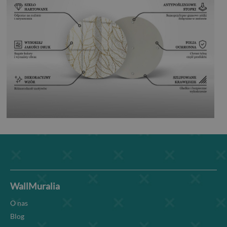
WallMuralia
O nas
Blog