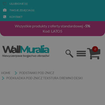
ULUBIONE (
)
0
TWOJE ZDJĘCIA (
)
0
KONTAKT
Wszystkie produkty z oferty standardowej
-5%
Kod: LATO5
0
HOME
PODSTAWKI POD ZNICZ
PODKŁADKA POD ZNICZ TEKSTURA DREWNO DESKI