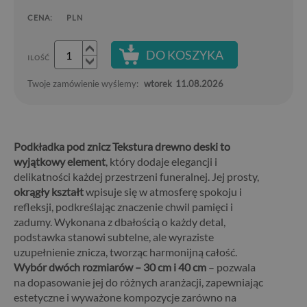
CENA:
PLN
DO KOSZYKA
ILOŚĆ
Twoje zamówienie wyślemy:
wtorek
11.08.2026
Podkładka pod znicz Tekstura drewno deski to
wyjątkowy element
, który dodaje elegancji i
delikatności każdej przestrzeni funeralnej. Jej prosty,
okrągły kształt
wpisuje się w atmosferę spokoju i
refleksji, podkreślając znaczenie chwil pamięci i
zadumy. Wykonana z dbałością o każdy detal,
podstawka stanowi subtelne, ale wyraziste
uzupełnienie znicza, tworząc harmonijną całość.
Wybór dwóch rozmiarów – 30 cm i 40 cm
– pozwala
na dopasowanie jej do różnych aranżacji, zapewniając
estetyczne i wyważone kompozycje zarówno na