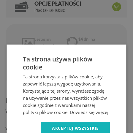
OPCJE PŁATNOŚCI
Płać tak jak lubisz
Jesteśmy
14 dni
na
producentem
zwrot
Ekspresowa
Bezpieczne
Ta strona używa plików
dostawa
zakupy
1 rok
10 lat
cookie
gwarancji
na rynku
Ta strona korzysta z plików cookie, aby
zapewnić lepszą wygodę użytkowania.
Korzystając z tej strony, wyrażasz zgodę
na używanie przez nas wszystkich plików
Informacje o produkcie:
cookie zgodnie z warunkami naszej
Wymiary produktu:
polityki plików cookie.
Dowiedz się więcej
AKCEPTUJ WSZYSTKIE
Wymiary:
30 cm, 40 cm