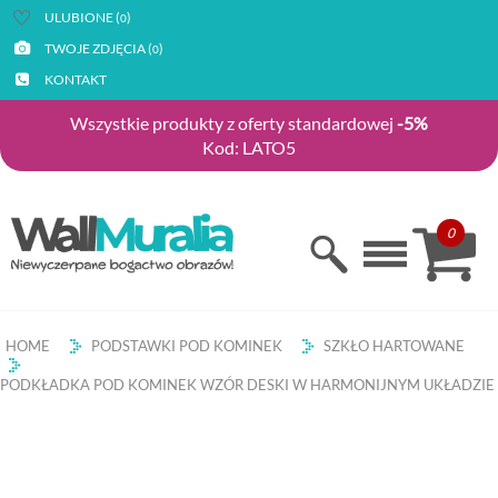
ULUBIONE (
)
0
TWOJE ZDJĘCIA (
)
0
KONTAKT
Wszystkie produkty z oferty standardowej
-5%
Kod: LATO5
0
HOME
PODSTAWKI POD KOMINEK
SZKŁO HARTOWANE
PODKŁADKA POD KOMINEK WZÓR DESKI W HARMONIJNYM UKŁADZIE