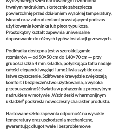
wytrzymałego szkła hartowanego i ozdobiona
trwałym nadrukiem, skutecznie zabezpiecza
powierzchnię przed działaniem wysokiej temperatury,
iskrami oraz zabrudzeniami powstającymi podczas
użytkowania kominka lub pieca typu koza.
Prostokątny kształt zapewnia uniwersalne
dopasowanie do różnych typów instalacji grzewczych.
Podkładka dostępna jest w szerokiej gamie
rozmiarów — od 50×50 cm do 140×70 cm — przy
grubości szkła 4 mm. Gładka, połyskująca tafla nadaje
całości elegancki wygląd i umożliwia szybkie oraz
łatwe czyszczenie.
Szlifowane krawędzie zwiększają
komfort i bezpieczeństwo użytkowania, a wysoka
przepuszczalność światła w połączeniu z precyzyjnym
nadrukiem w motywie „Wzór deski w harmonijnym
układzie” podkreśla nowoczesny charakter produktu.
Hartowane szkło zapewnia odporność na wysokie
temperatury oraz uszkodzenia mechaniczne,
gwarantując długotrwałe i bezproblemowe