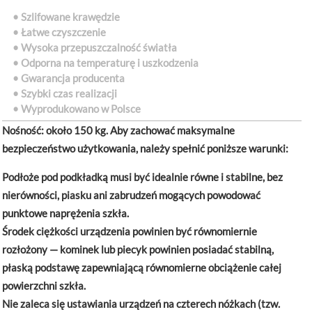
• Szlifowane krawędzie
• Łatwe czyszczenie
• Wysoka przepuszczalność światła
• Odporna na temperaturę i uszkodzenia
• Gwarancja producenta
• Szybki czas realizacji
•
Wyprodukowano w Polsce
Nośność:
około 150 kg. Aby zachować maksymalne
bezpieczeństwo użytkowania, należy spełnić poniższe warunki:
Podłoże pod podkładką musi być idealnie równe i stabilne, bez
nierówności, piasku ani zabrudzeń mogących powodować
punktowe naprężenia szkła.
Środek ciężkości urządzenia powinien być równomiernie
rozłożony — kominek lub piecyk powinien posiadać stabilną,
płaską podstawę zapewniającą równomierne obciążenie całej
powierzchni szkła.
Nie zaleca się ustawiania urządzeń na czterech nóżkach (tzw.