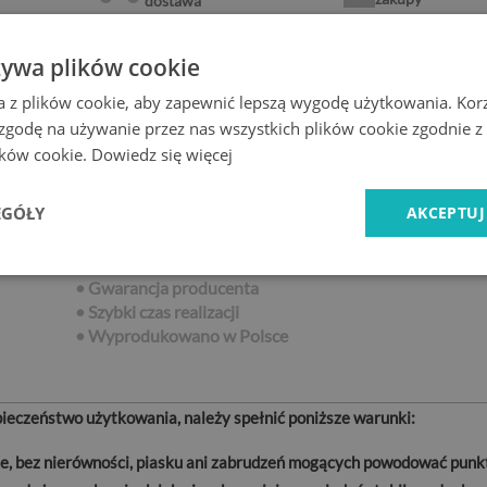
dostawa
żywa plików cookie
a z plików cookie, aby zapewnić lepszą wygodę użytkowania. Korzy
 zgodę na używanie przez nas wszystkich plików cookie zgodnie 
Cechy produktu
lików cookie.
Dowiedz się więcej
• Szlifowane krawędzie
EGÓŁY
AKCEPTUJ
0
• Łatwe czyszczenie
• Wysoka przepuszczalność światła
0x70
• Odporna na temperaturę i uszkodzenia
• Gwarancja producenta
• Szybki czas realizacji
•
Wyprodukowano w Polsce
eczeństwo użytkowania, należy spełnić poniższe warunki:
lne, bez nierówności, piasku ani zabrudzeń mogących powodować punk