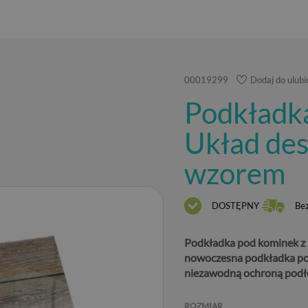
00019299
Dodaj do ulub
Podkładk
Układ des
wzorem
DOSTĘPNY
Be
Podkładka pod kominek z
nowoczesna podkładka pod
niezawodną ochroną podło
ROZMIAR