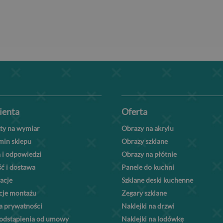
lienta
Oferta
ty na wymiar
Obrazy na akrylu
min sklepu
Obrazy szklane
 i odpowiedzi
Obrazy na płótnie
ć i dostawa
Panele do kuchni
acje
Szklane deski kuchenne
kcje montażu
Zegary szklane
a prywatności
Naklejki na drzwi
odstąpienia od umowy
Naklejki na lodówkę