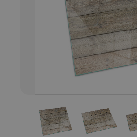
01
/
68