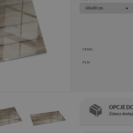
60x40 cm
CENA:
PLN
OPCJE D
Zobacz dostę