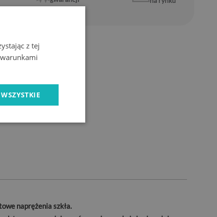
na rynku
stając z tej
z warunkami
 WSZYSTKIE
towe naprężenia szkła.