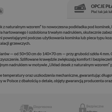
OPCJE P
ek
Płać tak jak lu
 z naturalnym wzorem” to nowoczesna podkładka pod kominek, kt
 hartowanego i ozdobiona trwałym nadrukiem, skutecznie zabezp
mi powstającymi podczas użytkowania kominka lub pieca typu koz
lacji grzewczych.
iarów — od 50×50 cm do 140×70 cm — przy grubości szkła 4 mm. Gł
czyszczenie.
Szlifowane krawędzie zwiększają komfort i bezpiecze
zyjnym nadrukiem w motywie „Układ desek z naturalnym wzorem” 
e temperatury oraz uszkodzenia mechaniczne, gwarantując długo
w Polsce z dbałością o detale, objęty gwarancją producenta oraz 
Bezpieczne
Ekspresowa
zakupy