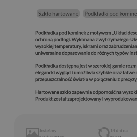
Szkło hartowane
Podkładki pod komin
Podkładka pod kominek z motywem „Układ desek
ochroną podłogi.
Wykonana z wytrzymałego szkła
wysokiej temperatury, iskrami oraz zabrudzenia
uniwersalne dopasowanie do różnych typów insta
Podkładka dostępna jest w szerokiej gamie rozm
elegancki wygląd i umożliwia szybkie oraz łatwe 
przepuszczalność światła w połączeniu z precy
Hartowane szkło zapewnia odporność na wysoki
Produkt został zaprojektowany i wyprodukowany 
Jesteśmy
14 dni
na