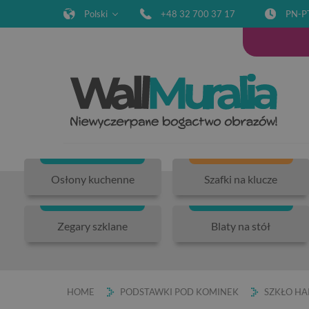
Polski
+48 32 700 37 17
PN-P
Osłony kuchenne
Szafki na klucze
Zegary szklane
Blaty na stół
HOME
PODSTAWKI POD KOMINEK
SZKŁO H