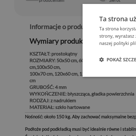
producentem
zwrot
Ta strona u
Informacje o produkcie:
Ta strona korzyst
strony, wyrażasz
Wymiary produktu
naszej polityki p
KSZTAŁT:
prostokątny
POKAŻ SZCZ
ROZMIARY:
50x50 cm, 60x60 cm, 60x40 cm, 80x6
cm,100x50 cm,
100x70 cm, 120x60 cm, 120x80 cm, 125x50 cm, 14
cm
GRUBOŚĆ:
4 mm
WYKOŃCZENIE:
błyszcząca, gładka powierzchnia
RODZAJ:
z nadrukiem
MATERIAŁ:
szkło hartowane
Nośność:
około 150 kg. Aby zachować maksymalne bezpi
Podłoże pod podkładką musi być idealnie równe i stabi