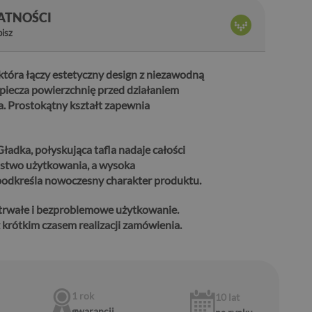
ŁATNOŚCI
bisz
óra łączy estetyczny design z niezawodną
iecza powierzchnię przed działaniem
a. Prostokątny kształt zapewnia
adka, połyskująca tafla nadaje całości
ństwo użytkowania, a wysoka
podkreśla nowoczesny charakter produktu.
trwałe i bezproblemowe użytkowanie.
krótkim czasem realizacji zamówienia.
1 rok
10 lat
gwarancji