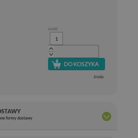
ILOŚĆ
DO KOSZYKA
środa
OSTAWY
pne formy dostawy