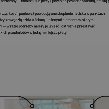
 rozłożony — kominek lub piecyk powinien posiadać stabilną, płask
 (tzw. kozy), ponieważ powodują one skupienie nacisku w punktach.
zy krawędzią szkła a ścianą lub innymi elementami stałymi.
 — w razie potrzeby należy je unieść i ostrożnie przestawić.
kich przedmiotów w jednym miejscu płyty.