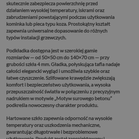
skutecznie zabezpiecza powierzchnię przed
działaniem wysokiej temperatury, iskrami oraz
zabrudzeniami powstającymi podczas użytkowania
kominka lub pieca typu koza. Prostokątny kształt
zapewnia uniwersalne dopasowanie do różnych
typów instalacji grzewczych.
Podkładka dostępna jest w szerokiej gamie
rozmiarów — od 50×50 cm do 140×70 cm — przy
grubości szkła 4 mm. Gładka, połyskująca tafla nadaje
całości elegancki wygląd i umożliwia szybkie oraz
łatwe czyszczenie.
Szlifowane krawędzie zwiększają
komfort i bezpieczeństwo użytkowania, a wysoka
przepuszczalność światła w połączeniu z precyzyjnym
nadrukiem w motywie „Motyw surowego betonu”
podkreśla nowoczesny charakter produktu.
Hartowane szkło zapewnia odporność na wysokie
temperatury oraz uszkodzenia mechaniczne,
gwarantując długotrwałe i bezproblemowe
użytkowanie. Produkt został zaprojektowany i