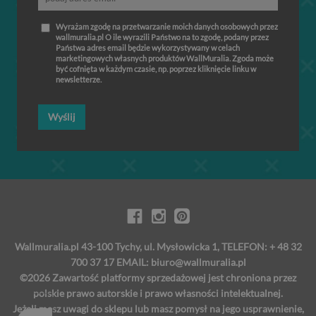
Wyrażam zgodę na przetwarzanie moich danych osobowych przez
wallmuralia.pl O ile wyrazili Państwo na to zgodę, podany przez
Państwa adres email będzie wykorzystywany w celach
marketingowych własnych produktów WallMuralia. Zgoda może
być cofnięta w każdym czasie, np. poprzez kliknięcie linku w
newsletterze.
Wyślij
Wallmuralia.pl 43-100 Tychy, ul. Mysłowicka 1, TELEFON: + 48 32
700 37 17 EMAIL:
biuro@wallmuralia.pl
©2026 Zawartość platformy sprzedażowej jest chroniona przez
polskie prawo autorskie i prawo własności intelektualnej.
Jeżeli masz uwagi do sklepu lub masz pomysł na jego usprawnienie,