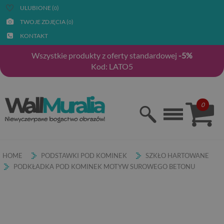
ULUBIONE (
)
0
TWOJE ZDJĘCIA (
)
0
KONTAKT
Wszystkie produkty z oferty standardowej
-5%
Kod: LATO5
0
HOME
PODSTAWKI POD KOMINEK
SZKŁO HARTOWANE
PODKŁADKA POD KOMINEK MOTYW SUROWEGO BETONU