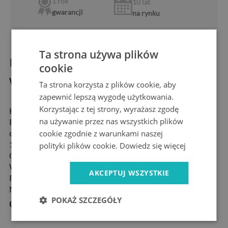
1 rok
10 lat
gwarancji
na rynku
Ta strona używa plików
Informacje o produkcie:
cookie
Wymiary produktu
Ta strona korzysta z plików cookie, aby
zapewnić lepszą wygodę użytkowania.
Korzystając z tej strony, wyrażasz zgodę
KSZTAŁT:
prostokątny
na używanie przez nas wszystkich plików
ROZMIARY:
50x50 cm, 60x60 cm, 60x40 cm, 80x60
cookie zgodnie z warunkami naszej
cm,100x50 cm,
100x70 cm, 120x60 cm, 120x80 cm, 125x50 cm, 140x70 cm
polityki plików cookie.
Dowiedz się więcej
GRUBOŚĆ:
4 mm
WYKOŃCZENIE:
błyszcząca, gładka powierzchnia
AKCEPTUJ WSZYSTKIE
RODZAJ:
z nadrukiem
MATERIAŁ:
szkło hartowane
POKAŻ SZCZEGÓŁY
Cechy produktu