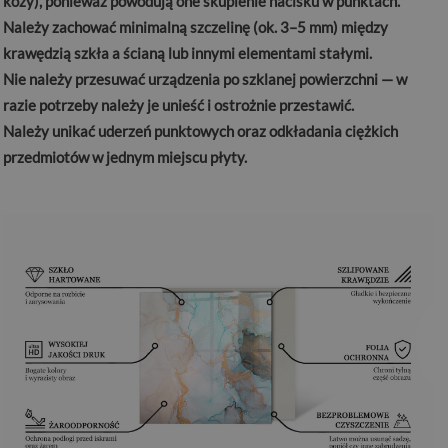
kozy), ponieważ powodują one skupienie nacisku w punktach.
Należy zachować minimalną szczelinę (ok. 3–5 mm) między
krawędzią szkła a ścianą lub innymi elementami stałymi.
Nie należy przesuwać urządzenia po szklanej powierzchni — w
razie potrzeby należy je unieść i ostrożnie przestawić.
Należy unikać uderzeń punktowych oraz odkładania ciężkich
przedmiotów w jednym miejscu płyty.