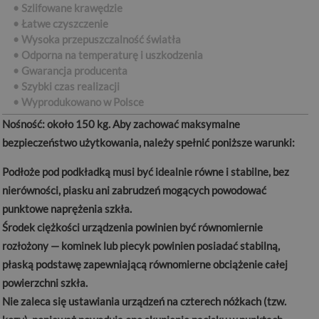
• Szlifowane krawędzie
• Łatwe czyszczenie
• Wysoka przepuszczalność światła
• Odporna na temperaturę i uszkodzenia
• Gwarancja producenta
• Szybki czas realizacji
•
Wyprodukowano w Polsce
Nośność:
około 150 kg. Aby zachować maksymalne
bezpieczeństwo użytkowania, należy spełnić poniższe warunki:
Podłoże pod podkładką musi być idealnie równe i stabilne, bez
nierówności, piasku ani zabrudzeń mogących powodować
punktowe naprężenia szkła.
Środek ciężkości urządzenia powinien być równomiernie
rozłożony — kominek lub piecyk powinien posiadać stabilną,
płaską podstawę zapewniającą równomierne obciążenie całej
powierzchni szkła.
Nie zaleca się ustawiania urządzeń na czterech nóżkach (tzw.