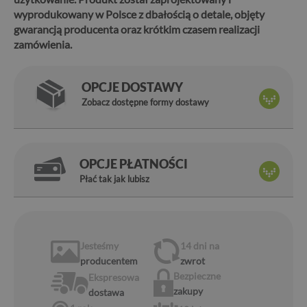
wyprodukowany w Polsce z dbałością o detale, objęty
gwarancją producenta oraz krótkim czasem realizacji
zamówienia.
OPCJE DOSTAWY
Zobacz dostępne formy dostawy
OPCJE PŁATNOŚCI
Płać tak jak lubisz
Jesteśmy
14 dni
na
producentem
zwrot
Bezpieczne
Ekspresowa
zakupy
dostawa