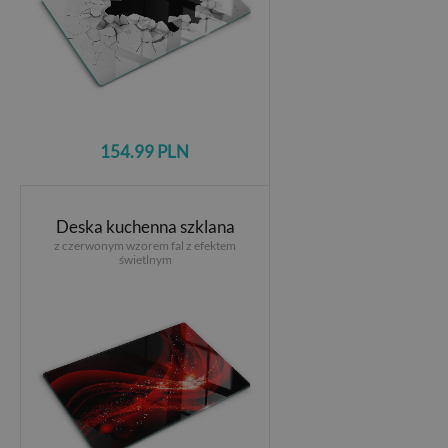
154.99 PLN
Deska kuchenna szklana
z czerwonym wzorem fal z efektem
świetlnym