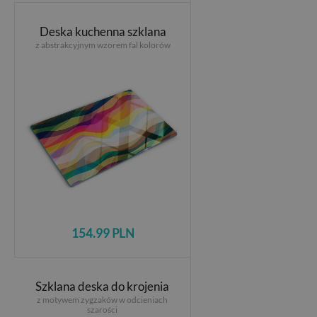
Deska kuchenna szklana
z abstrakcyjnym wzorem fal kolorów
154.99 PLN
Szklana deska do krojenia
z motywem zygzaków w odcieniach
szarości