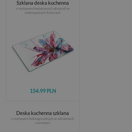
Szklana deska kuchenna
z motywem kwiatowych akwareli w
intensywnych kolorach
154.99 PLN
Deska kuchenna szklana
z motywem heksagonalnym w odcieniach
czerwieni