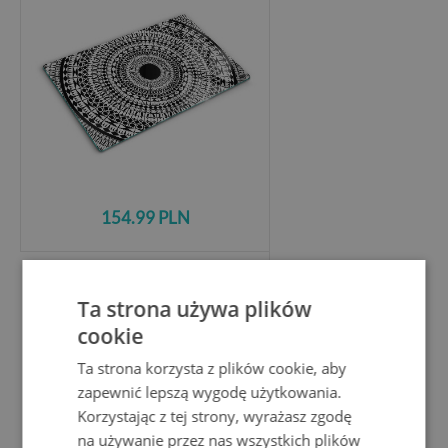
154.99 PLN
Szklana deska kuchenna
Ta strona używa plików
z abstrakcyjnym niebieskim wzorem
cookie
Ta strona korzysta z plików cookie, aby
zapewnić lepszą wygodę użytkowania.
Korzystając z tej strony, wyrażasz zgodę
na używanie przez nas wszystkich plików