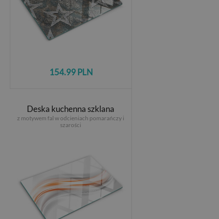
154.99 PLN
Deska kuchenna szklana
z motywem fal w odcieniach pomarańczy i
szarości