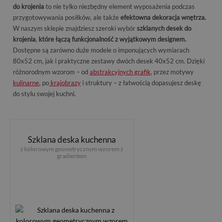
do krojenia
to nie tylko niezbędny element wyposażenia podczas
przygotowywania posiłków, ale także
efektowna dekoracja wnętrza.
W naszym sklepie znajdziesz szeroki wybór
szklanych desek do
krojenia
,
które łączą funkcjonalność z wyjątkowym designem.
Dostępne są zarówno duże modele o imponujących wymiarach
80x52 cm, jak i praktyczne zestawy dwóch desek 40x52 cm. Dzięki
różnorodnym wzorom – od
abstrakcyjnych grafik
, przez motywy
kulinarne
, po
krajobrazy
i struktury – z łatwością dopasujesz deskę
do stylu swojej kuchni.
Szklana deska kuchenna
z kolorowym geometrycznym wzorem z
gradientem