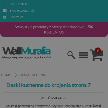
ULUBIONE (
)
0
TWOJE ZDJĘCIA (
)
0
KONTAKT
Wszystkie produkty z oferty standardowej
-5%
Kod: LATO5
0
HOME
DESKI KUCHENNE
Deski kuchenne do krojenia strona 7
ZMIEŃ KATEGORIE
Szukasz pomysłu na praktyczne i stylowe uzupełnienie kuchni?
Deski