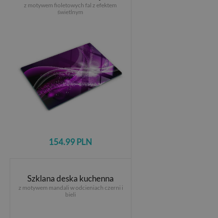
z motywem fioletowych fal z efektem
świetlnym
154.99 PLN
Szklana deska kuchenna
z motywem mandali w odcieniach czerni i
bieli