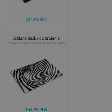
154.99 PLN
Szklana deska do krojenia
z motywem spirali w odcieniach czerni i bieli
154.99 PLN