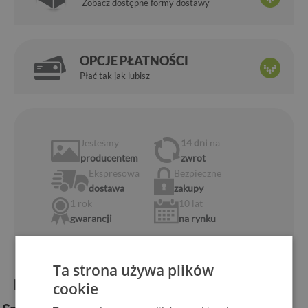
Zobacz dostępne formy dostawy
OPCJE PŁATNOŚCI
Płać tak jak lubisz
Jesteśmy
14 dni
na
producentem
zwrot
Ekspresowa
Bezpieczne
dostawa
zakupy
1 rok
10 lat
gwarancji
na rynku
Ta strona używa plików
Informacje o produkcie:
cookie