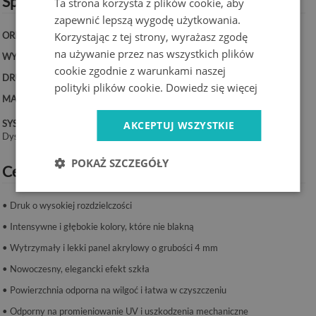
Specyfikacja techniczna:
Ta strona korzysta z plików cookie, aby
zapewnić lepszą wygodę użytkowania.
Korzystając z tej strony, wyrażasz zgodę
ORIENTACJA:
Pozioma
na używanie przez nas wszystkich plików
WYMIARY:
100x50 cm, 125x50 cm, 120x60 cm, 140x70 cm
cookie zgodnie z warunkami naszej
DRUK:
UV – trwałe kolory
polityki plików cookie.
Dowiedz się więcej
MATERIAŁ:
Akryl, grubość 4 mm
SYSTEM MONTAŻU:
AKCEPTUJ WSZYSTKIE
Dystanse lub taśma montażowa.
POKAŻ SZCZEGÓŁY
Cechy produktu:
• Druk o wysokiej rozdzielczości
• Intensywne i głębokie kolory, które nie blakną
• Wytrzymały i lekki panel akrylowy o grubości 4 mm
• Nowoczesny, elegancki efekt szkła
• Powierzchnia odporna na wilgoć i łatwa w czyszczeniu
• Odporny na promieniowanie UV i uszkodzenia mechaniczne