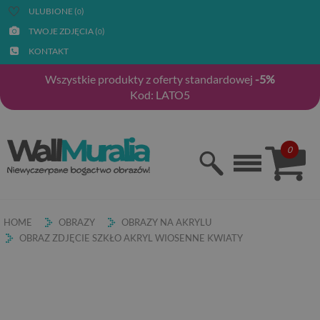
ULUBIONE (
)
0
TWOJE ZDJĘCIA (
)
0
KONTAKT
Wszystkie produkty z oferty standardowej
-5%
Kod: LATO5
0
HOME
OBRAZY
OBRAZY NA AKRYLU
OBRAZ ZDJĘCIE SZKŁO AKRYL WIOSENNE KWIATY