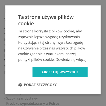
Informacje o produkcie:
Ta strona używa plików
Wymiary produktu:
cookie
Wymiary:
60x180 cm,
Ta strona korzysta z plików cookie, aby
70x190 cm
zapewnić lepszą wygodę użytkowania.
Materiał:
matowa
Korzystając z tej strony, wyrażasz zgodę
samoprzylepna folia
na używanie przez nas wszystkich plików
kanalikowa "bubble free"
cookie zgodnie z warunkami naszej
Idealne dla alergików
polityki plików cookie.
Dowiedz się więcej
Wysoka odporność na
ścieranie
AKCEPTUJ WSZYSTKIE
Najważniejsze cechy produktu:
- Wysokiej jakości naklejka samoprzylepna
POKAŻ SZCZEGÓŁY
- Brak pęcherzyków powietrza przy prawidłowej aplikacji
- Gwarancja fabryczna
- Szybki czas dostawy
-
Produkt wyprodukowany w Polsce