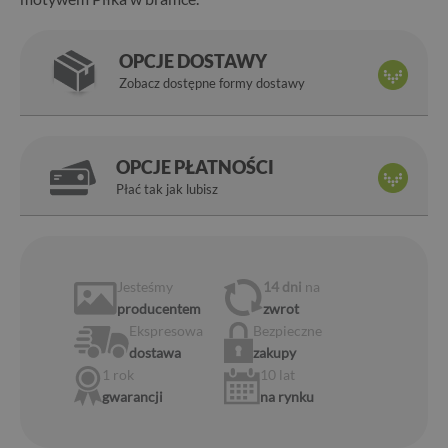
OPCJE DOSTAWY
Zobacz dostępne formy dostawy
OPCJE PŁATNOŚCI
Płać tak jak lubisz
Jesteśmy
14 dni
na
producentem
zwrot
Ekspresowa
Bezpieczne
dostawa
zakupy
1 rok
10 lat
gwarancji
na rynku