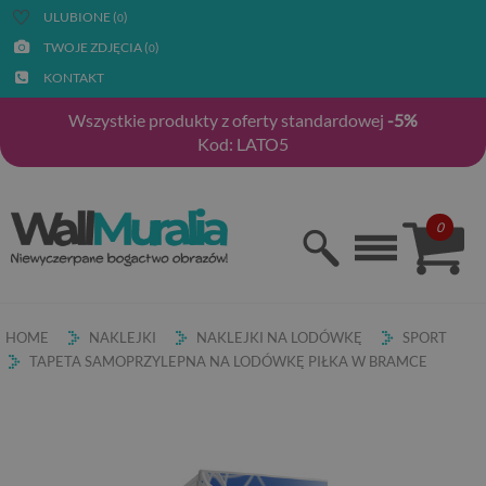
ULUBIONE (
)
0
TWOJE ZDJĘCIA (
)
0
KONTAKT
Wszystkie produkty z oferty standardowej
-5%
Kod: LATO5
0
HOME
NAKLEJKI
NAKLEJKI NA LODÓWKĘ
SPORT
TAPETA SAMOPRZYLEPNA NA LODÓWKĘ PIŁKA W BRAMCE