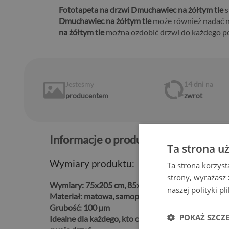
Fototapeta na drzwi Dmuchawiec na żółtym tle
s
Dmuchawiec na żółtym tle
może również nadać no
na żółtym tle
można ozdobić drzwi do każdego p
Jesteśmy
14 dni
na
producentem
zwrot
Informacje o produkcie:
Ta strona u
Wymiary produktu:
Ta strona korzyst
strony, wyrażasz
Wymiary:
75x205 cm, 85x205 cm, 95x205 cm
naszej polityki p
Materiał:
matowa, samoprzylepna folia kanalikowa 
Grubość:
100 µm
POKAŻ SZCZ
Idealne dla każdego, kto chce w łatwy i trwały sp