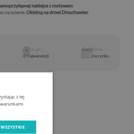
samoprzylepnej naklejce z motywem
z na ścianie.
Okleiną na drzwi Dmuchawiec
1 rok
10 lat
gwarancji
na rynku
stając z tej
z warunkami
pna
dłowej aplikacji
 WSZYSTKIE