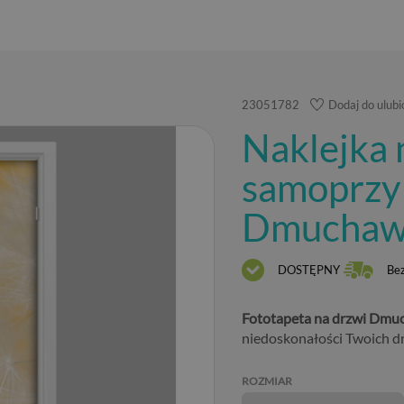
23051782
Dodaj do ulub
Naklejka 
samoprzy
Dmuchawi
DOSTĘPNY
Be
Fototapeta na drzwi Dmuc
niedoskonałości Twoich dr
ROZMIAR