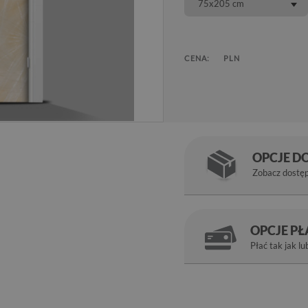
75x205 cm
CENA:
PLN
OPCJE D
Zobacz dostę
OPCJE P
Płać tak jak lu