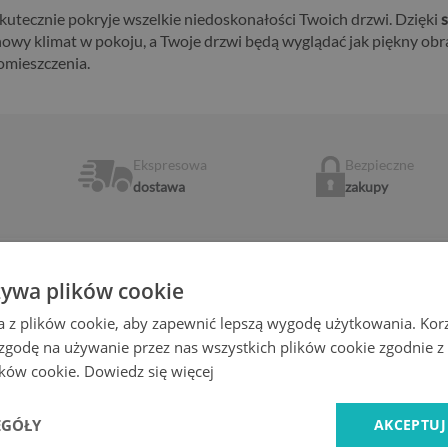
kutecznie pokryje wszelkie niedoskonałości Twoich drzwi. Dzięki
wy klimat w pokoju, a Twoje drzwi będą wyglądać jak piękny obra
omieszczenia.
Ekspresowa
Bezpieczne
dostawa
zakupy
żywa plików cookie
Najważniejsze cechy produktu:
a z plików cookie, aby zapewnić lepszą wygodę użytkowania. Korzy
 zgodę na używanie przez nas wszystkich plików cookie zgodnie 
- Wysokiej jakości naklejka samoprzyle
lików cookie.
Dowiedz się więcej
„bubble free”
- Brak pęcherzyków powietrza przy prawi
- Gwarancja fabryczna
EGÓŁY
AKCEPTUJ
osób udekorować
- Szybki czas dostawy