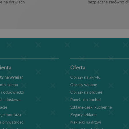
lienta
Oferta
ty na wymiar
Obrazy na akrylu
min sklepu
Obrazy szklane
 i odpowiedzi
Obrazy na płótnie
ć i dostawa
Panele do kuchni
acje
Szklane deski kuchenne
kcje montażu
Zegary szklane
a prywatności
Naklejki na drzwi