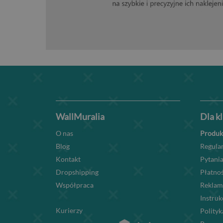
WallMuralia
Dla k
O nas
Produk
Blog
Regula
Kontakt
Pytania
Dropshipping
Płatnoś
Współpraca
Reklam
Instru
Kurierzy
Polityk