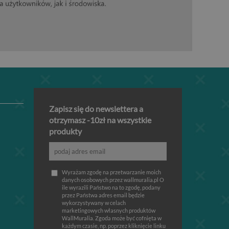
Zapisz się do newslettera a
otrzymasz -10zł na wszystkie
produkty
Wyrażam zgodę na przetwarzanie moich
danych osobowych przez wallmuralia.pl O
ile wyrazili Państwo na to zgodę, podany
przez Państwa adres email będzie
wykorzystywany w celach
marketingowych własnych produktów
WallMuralia. Zgoda może być cofnięta w
każdym czasie, np. poprzez kliknięcie linku