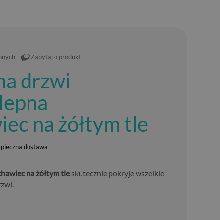
ionych
Zapytaj o produkt
na drzwi
lepna
ec na żółtym tle
zpieczna dostawa
hawiec na żółtym tle
skutecznie pokryje wszelkie
zwi.