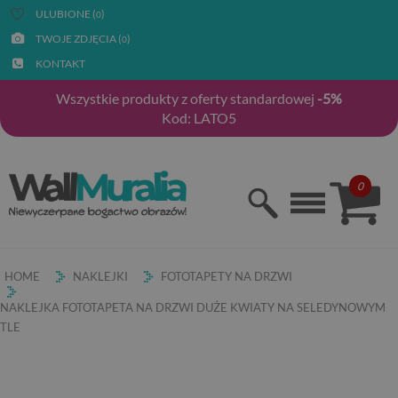
ULUBIONE (
)
0
TWOJE ZDJĘCIA (
)
0
KONTAKT
Wszystkie produkty z oferty standardowej
-5%
Kod: LATO5
0
HOME
NAKLEJKI
FOTOTAPETY NA DRZWI
NAKLEJKA FOTOTAPETA NA DRZWI DUŻE KWIATY NA SELEDYNOWYM
TLE