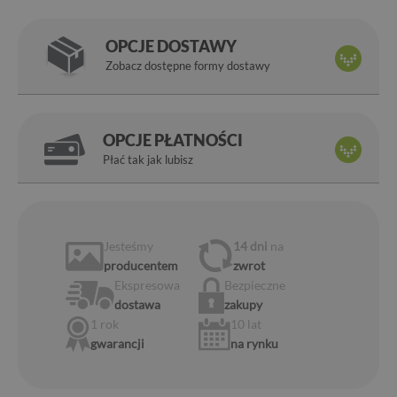
OPCJE DOSTAWY
Zobacz dostępne formy dostawy
OPCJE PŁATNOŚCI
Płać tak jak lubisz
Jesteśmy
14 dni
na
producentem
zwrot
Ekspresowa
Bezpieczne
dostawa
zakupy
1 rok
10 lat
gwarancji
na rynku