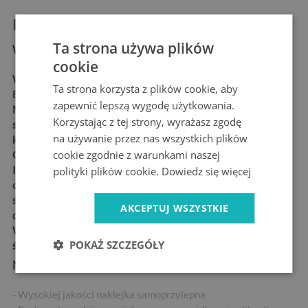
Informacje o produkcie:
Ta strona używa plików
Wymiary produktu:
cookie
Wymiary:
75x205 cm,
Ta strona korzysta z plików cookie, aby
85x205 cm, 95x205 cm
zapewnić lepszą wygodę użytkowania.
Materiał:
matowa,
Korzystając z tej strony, wyrażasz zgodę
samoprzylepna folia
na używanie przez nas wszystkich plików
kanalikowa „bubble free”
cookie zgodnie z warunkami naszej
Grubość:
100 µm
Idealne dla każdego, kto
polityki plików cookie.
Dowiedz się więcej
chce w łatwy i trwały
sposób udekorować swoje
AKCEPTUJ WSZYSTKIE
drzwi
Wysoka odporność na
POKAŻ SZCZEGÓŁY
ścieranie
Najważniejsze cechy produktu:
- Wysokiej jakości naklejka samoprzylepna