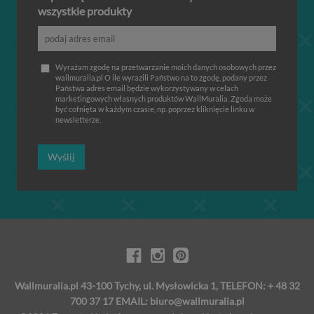
wszystkie produkty
Wyrażam zgodę na przetwarzanie moich danych osobowych przez
wallmuralia.pl O ile wyrazili Państwo na to zgodę, podany przez
Państwa adres email będzie wykorzystywany w celach
marketingowych własnych produktów WallMuralia. Zgoda może
być cofnięta w każdym czasie, np. poprzez kliknięcie linku w
newsletterze.
Wyślij
Wallmuralia.pl 43-100 Tychy, ul. Mysłowicka 1, TELEFON: + 48 32
700 37 17 EMAIL:
biuro@wallmuralia.pl