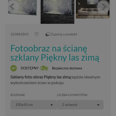
103882841
Zapytaj o produkt
Fotoobraz na ścianę
szklany Piękny las zimą
DOSTĘPNY
Bezpieczna dostawa
Szklany foto obraz Piękny las zimą
będzie idealnym
wykończeniem ścian w pokoju.
ROZMIAR
LICZBA UCHWYTÓW
100x50 cm
2 uchwyty