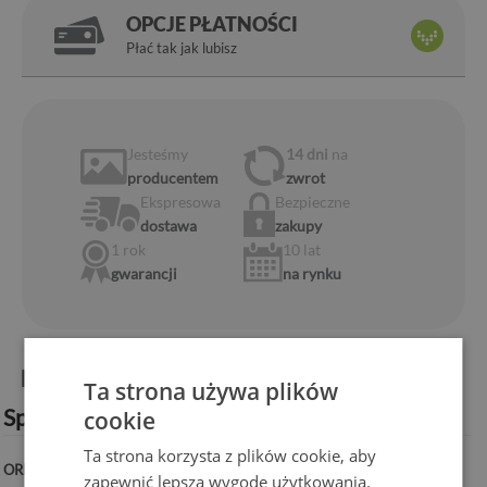
OPCJE PŁATNOŚCI
Płać tak jak lubisz
Jesteśmy
14 dni
na
producentem
zwrot
Ekspresowa
Bezpieczne
dostawa
zakupy
1 rok
10 lat
gwarancji
na rynku
Informacje o produkcie:
Ta strona używa plików
Specyfikacja techniczna:
cookie
Ta strona korzysta z plików cookie, aby
ORIENTACJA:
Pozioma
zapewnić lepszą wygodę użytkowania.