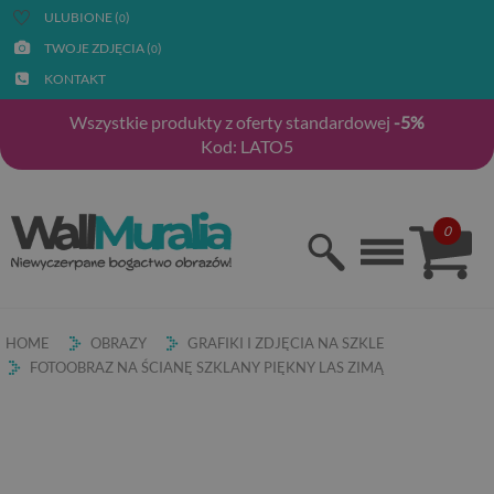
ULUBIONE (
)
0
TWOJE ZDJĘCIA (
)
0
KONTAKT
Wszystkie produkty z oferty standardowej
-5%
Kod: LATO5
0
HOME
OBRAZY
GRAFIKI I ZDJĘCIA NA SZKLE
FOTOOBRAZ NA ŚCIANĘ SZKLANY PIĘKNY LAS ZIMĄ