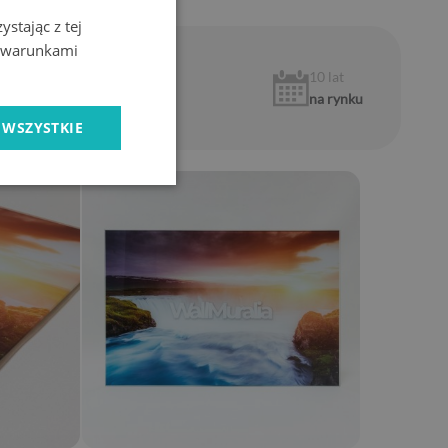
stając z tej
z warunkami
1 rok
10 lat
gwarancji
na rynku
 WSZYSTKIE