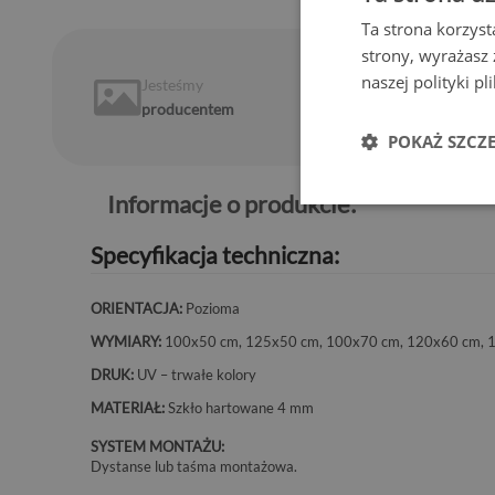
Ta strona korzyst
strony, wyrażasz
naszej polityki p
Jesteśmy
14 dni
na
producentem
zwrot
POKAŻ SZCZ
Informacje o produkcie:
Specyfikacja techniczna:
ORIENTACJA:
Pozioma
WYMIARY:
100x50 cm, 125x50 cm, 100x70 cm, 120x60 cm, 
DRUK:
UV – trwałe kolory
MATERIAŁ:
Szkło hartowane 4 mm
SYSTEM MONTAŻU:
Dystanse lub taśma montażowa.