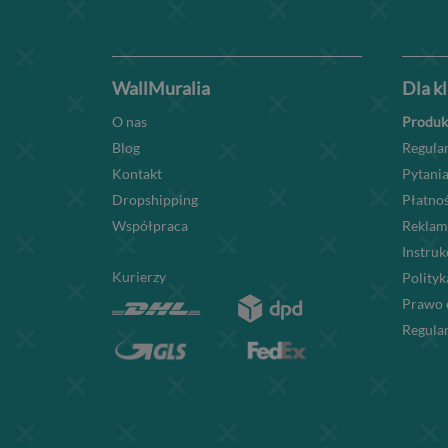
WallMuralia
Dla k
O nas
Produk
Blog
Regula
Kontakt
Pytania
Dropshipping
Płatnoś
Współpraca
Reklam
Instru
Kurierzy
Polityk
Prawo 
Regula