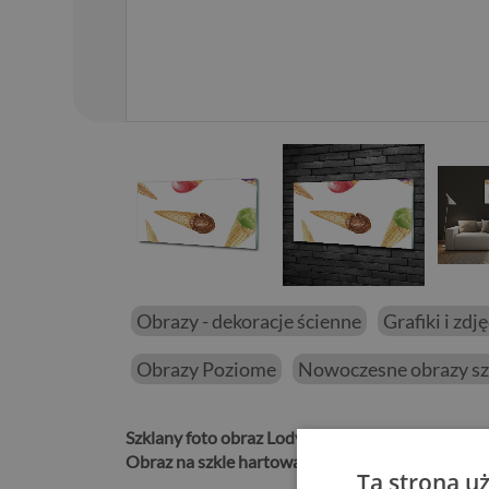
01
/
15
Obrazy - dekoracje ścienne
Grafiki i zdj
Obrazy Poziome
Nowoczesne obrazy sz
Szklany foto obraz Lody
będzie idealnym wykończe
Obraz na szkle hartowanym Lody
to propozycja n
Ta strona u