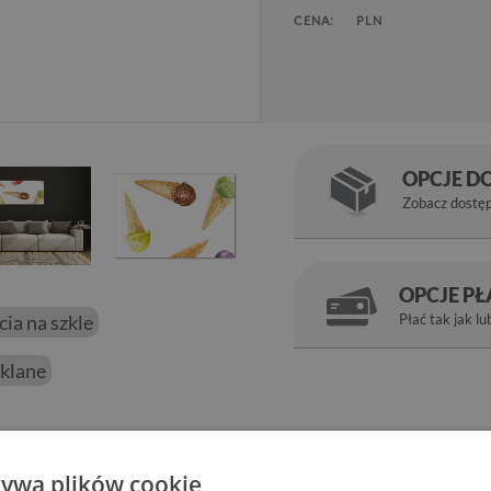
CENA:
PLN
OPCJE D
Zobacz dostę
OPCJE P
ęcia na szkle
Płać tak jak lu
klane
niem ścian w pokoju. Połysk jaki daje szkło plus głębokie kolory
a obraz ze zdjęcia, który odmieni wystrój domu.
żywa plików cookie