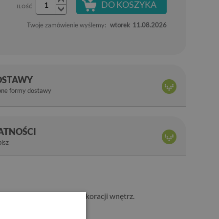
DO KOSZYKA
ILOŚĆ
Twoje zamówienie wyślemy:
wtorek
11.08.2026
OSTAWY
pne formy dostawy
ŁATNOŚCI
bisz
 są wręcz stworzone do dekoracji wnętrz.