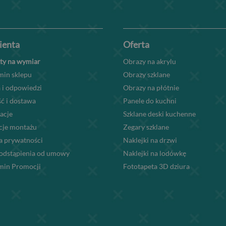
lienta
Oferta
ty na wymiar
Obrazy na akrylu
min sklepu
Obrazy szklane
 i odpowiedzi
Obrazy na płótnie
ć i dostawa
Panele do kuchni
acje
Szklane deski kuchenne
kcje montażu
Zegary szklane
a prywatności
Naklejki na drzwi
odstąpienia od umowy
Naklejki na lodówkę
min Promocji
Fototapeta 3D dziura